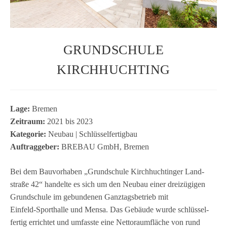
GRUNDSCHULE
KIRCHHUCHTING
Lage:
Bre­men
Zeit­raum:
2021 bis 2023
Kate­go­rie:
Neu­bau | Schlüs­sel­fer­tig­bau
Auf­trag­ge­ber:
BREBAU GmbH, Bremen
Bei dem Bau­vor­ha­ben „Grund­schule Kirch­hucht­in­ger Land­
straße 42“ han­delte es sich um den Neu­bau einer drei­zü­gi­gen
Grund­schule im gebun­de­nen Ganz­tags­be­trieb mit
Einfeld‑Sporthalle und Mensa. Das Gebäude wurde schlüs­sel­
fer­tig errich­tet und umfasste eine Net­to­raum­flä­che von rund