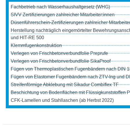
Fach­be­trieb nach Was­ser­haus­halt­ge­setz (WHG)
SIVV Zer­ti­fi­zie­run­gen zahl­rei­cher Mitarbeiter:innen
Düsen­füh­rer­schein-Zer­ti­fi­zie­run­gen zahl­rei­cher Mitarbeit
Her­stel­lung nach­träg­lich ein­ge­mör­tel­ter Beweh­rungs­an­s
und HIT-RE 500
Klemm­fu­gen­kon­struk­tion
Ver­le­gen von Frisch­be­ton­ver­bund­fo­lie Preprufe
Ver­le­gen von Frisch­be­ton­ver­bund­fo­lie SikaProof
Fügen von Ther­mo­plas­ti­schen Fugen­bän­dern nach DIN 
Fügen von Elas­to­mer Fugen­bän­dern nach ZTV-Ing und D
Strei­fen­för­mige Abkle­bung mit Sika­dur Com­bi­flex TF
Beschich­tung von Boden­flä­chen mit Flüs­sig­kunst­stof­fe
CFK-Lamel­len und Stahl­l­aschen (ab Herbst 2022)