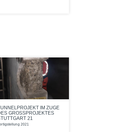
TUNNELPROJEKT IM ZUGE
DES GROSSPROJEKTES
STUTTGART 21
er­tig­stel­lung 2021