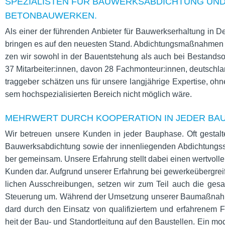
SPEZIALISTEN FÜR BAUWERKSABDICHTUNG UN
BETONBAUWERKEN.
Als einer der füh­ren­den Anbie­ter für Bau­werks­er­hal­tung in 
brin­gen es auf den neu­es­ten Stand. Abdich­tungs­maß­nah­me
zen wir sowohl in der Bau­ent­ste­hung als auch bei Bestands­ob­
37 Mitarbeiter:innen, davon 28 Fachmonteur:innen, deutsch­lan
trag­ge­ber schät­zen uns für unsere lang­jäh­rige Exper­tise, ohn
sem hoch­spe­zia­li­sier­ten Bereich nicht mög­lich wäre.
MEHRWERT DURCH KOOPERATION IN JEDER BA
Wir betreuen unsere Kun­den in jeder Bau­phase. Oft gestal­te
Bau­werks­ab­dich­tung sowie der innen­lie­gen­den Abdich­tungs­s
ber gemein­sam. Unsere Erfah­rung stellt dabei einen wert­vol­len 
Kun­den dar. Auf­grund unse­rer Erfah­rung bei gewer­ke­über­grei­
li­chen Aus­schrei­bun­gen, set­zen wir zum Teil auch die gesam
Steue­rung um. Wäh­rend der Umset­zung unse­rer Bau­maß­nah­m
dard durch den Ein­satz von qua­li­fi­zier­tem und erfah­re­nem
heit der Bau- und Stand­ort­lei­tung auf den Bau­stel­len. Ein mod