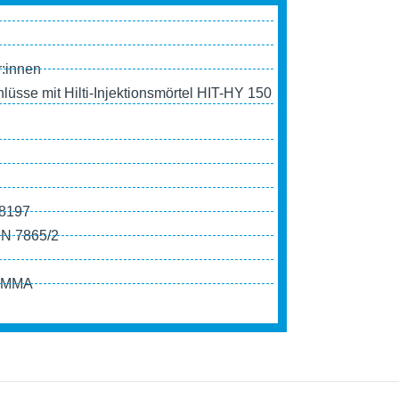
er:innen
chlüsse mit Hilti-Injek­ti­ons­mör­tel HIT-HY 150
18197
IN 7865/2
n PMMA