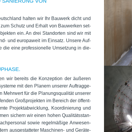
D SANIERUNG VON
Deutsch­land hal­ten wir Ihr Bau­werk dicht und
n zum Schutz und Erhalt von Bau­wer­ken set­
jek­ten ein. An drei Stand­or­ten sind wir mit
d- und euro­pa­weit im Ein­satz. Unsere Auf­
e die eine pro­fes­sio­nelle Umset­zung in die­
UPHASE.
n wir bereits die Kon­zep­tion der äuße­ren
ys­teme mit den Pla­nern unse­rer Auf­trag­ge­
Mehr­wert für die Pla­nungs­qua­li­tät unse­rer
fen­den Groß­pro­jek­ten im Bereich der öffent­
te Pro­jekt­ab­wick­lung, Koor­di­nie­rung und
en sichern wir einen hohen Qua­li­täts­stan­
 Fach­per­so­nal sowie regel­mä­ßige Anwe­sen­
ern aus­ge­stat­te­ter Maschi­nen- und Gerä­te­