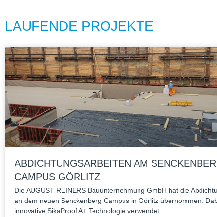
LAUFENDE PROJEKTE
ABDICHTUNGSARBEITEN AM SENCKENBER
CAMPUS GÖRLITZ
Die AUGUST REINERS Bau­un­ter­neh­mung GmbH hat die Abdich­tung
an dem neuen Sen­cken­berg Cam­pus in Gör­litz über­nom­men. Da
inno­va­tive Sika­Proof A+ Tech­no­lo­gie verwendet.