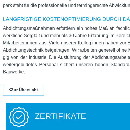
park steht für die pro­fes­sio­nelle und ter­min­ge­rechte Abwick­l
LANGFRISTIGE KOSTENOPTIMIERUNG DURCH D
Abdich­tungs­maß­nah­men erfor­dern ein hohes Maß an fach­li­
werk­li­che Sorg­falt und mehr als 30 Jahre Erfah­rung im Berei
Mitarbeiter:innen aus. Viele unse­rer Kolleg:innen haben zur E
Abdich­tungs­tech­nik bei­getra­gen. Wir arbei­ten gene­rell ohne M
gig von der Indus­trie. Die Aus­füh­rung der Abdich­tungs­ar­bei­ten
wei­ter­ge­bil­de­tes Per­so­nal sichert unse­ren hohen Stan­d
Bauwerke.
Zur Über­sicht
ZERTIFIKATE