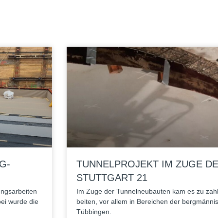
G-
TUNNELPROJEKT IM ZUGE D
STUTTGART 21
s­ar­bei­ten
Im Zuge der Tun­nel­neu­bau­ten kam es zu zahl­r
bei wurde die
bei­ten, vor allem in Berei­chen der berg­män­ni
Tübbingen.