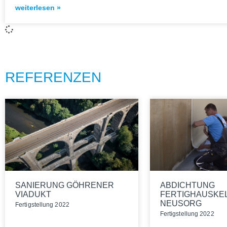
weiterlesen »
REFERENZEN
SANIERUNG GÖHRENER
ABDICHTUNG
VIADUKT
FERTIGHAUSKE
NEUSORG
Fer­tig­stel­lung 2022
Fer­tig­stel­lung 2022