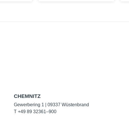
CHEMNITZ
Gewer­be­ring 1 | 09337 Wüs­ten­brand
T +49 89 32361–900