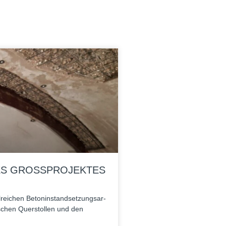
ES GROSSPROJEKTES
ei­chen Beton­in­stand­set­zungs­ar­
­schen Quer­stol­len und den