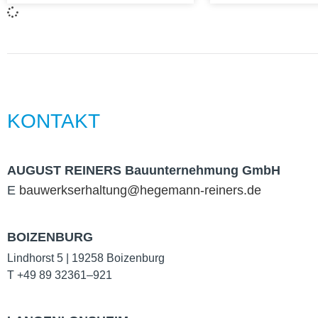
KON­TAKT
AUGUST REINERS Bau­un­ter­neh­mung GmbH
E
bauwerkserhaltung@hegemann-reiners.de
BOIZENBURG
Lind­horst 5 | 19258 Boi­zen­burg
T +49 89 32361–921