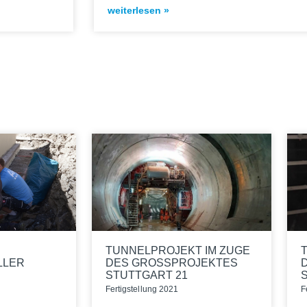
weiterlesen »
TUNNELPROJEKT IM ZUGE
LLER
DES GROSSPROJEKTES
STUTTGART 21
Fer­tig­stel­lung 2021
F