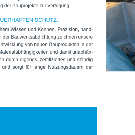
ung der Bau­pro­jekte zur Verfügung.
AUERHAFTEN SCHUTZ.
chem Wis­sen und Kön­nen. Prä­zi­sion, hand­
ch der Bau­werks­ab­dich­tung zeich­nen unsere
nt­wick­lung von neuen Bau­pro­duk­ten in der
ate­ri­al­ab­hän­gig­kei­ten und damit unab­hän­
 durch eige­nes, zer­ti­fi­zier­tes und stän­dig
ard und sorgt für lange Nut­zungs­dau­ern der