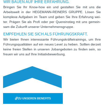
WIR BAUEN AUF IHRE ERFAHRUNG.
Brin­gen Sie Ihr Know-how ein und gestal­ten Sie mit uns die
Arbeits­welt in der HEGEMANN-REINERS GRUPPE. Lösen Sie
kom­plexe Auf­ga­ben im Team und geben Sie Ihre Erfah­rung wei­
ter. Prä­gen Sie als Profi oder per Quer­ein­stieg mit uns gemein­
sam die Zukunft unse­rer Unternehmensgruppe.
EMPFEHLEN SIE SICH ALS FÜHRUNGSKRAFT.
Wir bie­ten Ihnen inter­es­sante Füh­rungs­kräf­te­trai­nings, um Ihre
Füh­rungs­qua­li­tä­ten auf ein neues Level zu heben.
Soll­ten der­zeit
keine freien Stel­len in unse­ren Job­an­ge­bo­ten zu fin­den sein, so
freuen wir uns auf Ihre Initiativbewerbung.
ZU UNSEREN BENEFITS