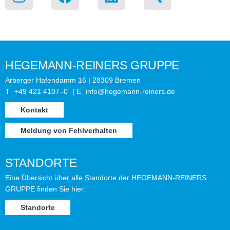
HEGEMANN-REINERS GRUPPE
Arber­ger Hafen­damm 16 | 28309 Bre­men
T
+49 421 4107–0
| E
info@hegemann-reiners.de
Kon­takt
Mel­dung von Fehlverhalten
STANDORTE
Eine Über­sicht über alle Stand­orte der HEGEMANN-REINERS
GRUPPE fin­den Sie hier:
Stand­orte