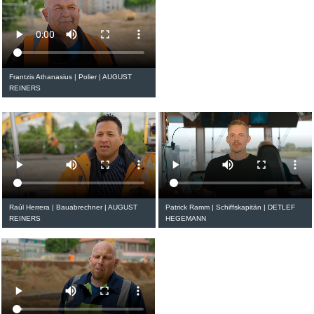
Frant­zis Atha­na­sius | Polier | AUGUST
REINERS
Raúl Her­rera
| Bau­ab­rech­ner | AUGUST
Patrick Ramm | Schiffs­ka­pi­tän | DETLEF
REINERS
HEGEMANN