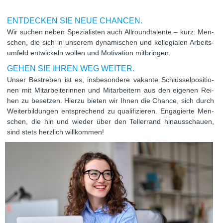
ENT­DE­CKEN SIE NEUE CHANCEN.
Wir suchen neben Spe­zia­lis­ten auch All­round­ta­lente – kurz: Men­
schen, die sich in unse­rem dyna­mi­schen und kol­le­gia­len Arbeits­
um­feld ent­wi­ckeln wol­len und Moti­va­tion mitbringen.
GEHEN SIE IHREN WEG WEITER.
Unser Bestre­ben ist es, ins­be­son­dere vakante Schlüs­sel­po­si­tio­
nen mit Mit­ar­bei­te­rin­nen und Mit­ar­bei­tern aus den eige­nen Rei­
hen zu beset­zen. Hierzu bie­ten wir Ihnen die Chance, sich durch
Wei­ter­bil­dun­gen ent­spre­chend zu qua­li­fi­zie­ren. Enga­gierte Men­
schen, die hin und wie­der über den Tel­ler­rand hin­aus­schauen,
sind stets herz­lich willkommen!