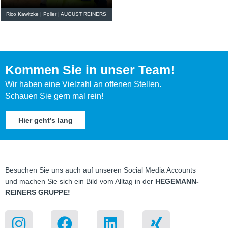
Rico Kawitzke | Polier | AUGUST REINERS
Kom­men Sie in unser Team!
Wir haben eine Viel­zahl an offe­nen Stel­len.
Schauen Sie gern mal rein!
Hier geht’s lang
Besu­chen Sie uns auch auf unse­ren Social Media Accounts
und machen Sie sich ein Bild vom All­tag in der
HEGEMANN-
REINERS GRUPPE!