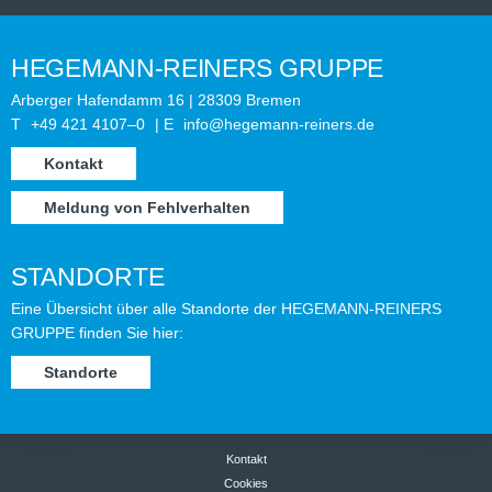
HEGEMANN-REINERS GRUPPE
Arber­ger Hafen­damm 16 | 28309 Bre­men
T
+49 421 4107–0
| E
info@hegemann-reiners.de
Kon­takt
Mel­dung von Fehlverhalten
STANDORTE
Eine Über­sicht über alle Stand­orte der HEGEMANN-REINERS
GRUPPE fin­den Sie hier:
Stand­orte
Kontakt
Cookies