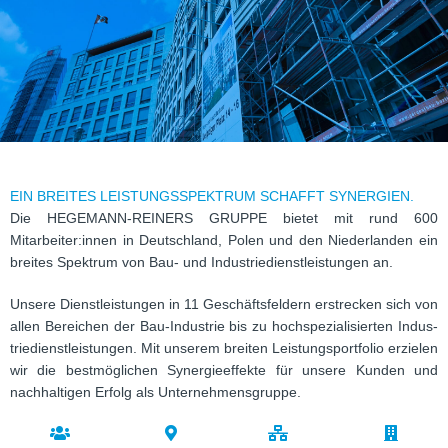
EIN BREITES LEISTUNGSSPEKTRUM SCHAFFT SYNERGIEN.
Die HEGEMANN-REINERS GRUPPE bie­tet mit rund 600
Mitarbeiter:innen in Deutsch­land, Polen und den Nie­der­lan­den ein
brei­tes Spek­trum von Bau- und Indus­trie­dienst­leis­tun­gen an.
Unsere Dienst­leis­tun­gen in 11 Geschäfts­fel­dern erstre­cken sich von
allen Berei­chen der Bau-Indus­trie bis zu hoch­spe­zia­li­sier­ten Indus­
trie­dienst­leis­tun­gen. Mit unse­rem brei­ten Leis­tungs­port­fo­lio erzie­len
wir die best­mög­li­chen Syn­er­gie­ef­fekte für unsere Kun­den und
nach­hal­ti­gen Erfolg als Unternehmensgruppe.