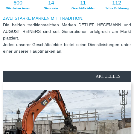
600
14
11
112
Mitarbeiter:innen
Stand­orte
Geschäfts­fel­der
Jahre Erfah­rung
ZWEI STARKE MARKEN MIT TRADITION.
Die bei­den tra­di­ti­ons­rei­chen Mar­ken DETLEF HEGEMANN und
AUGUST REINERS sind seit Gene­ra­tio­nen erfolg­reich am Markt
plat­ziert.
Jedes unse­rer Geschäfts­fel­der bie­tet seine Dienst­leis­tun­gen unter
einer unse­rer Haupt­mar­ken an.
AKTUELLES