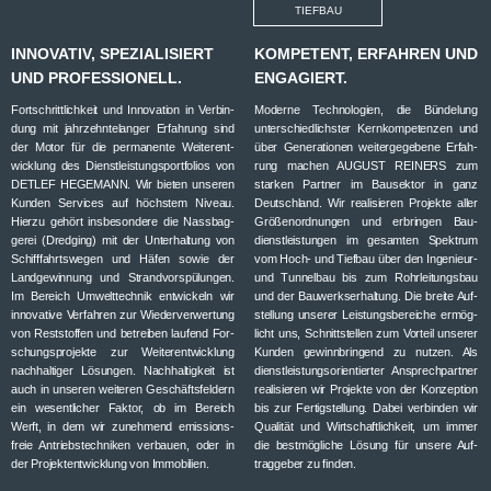
TIEFBAU
INNOVATIV, SPEZIALISIERT
KOMPETENT, ERFAHREN UND
UND PROFESSIONELL.
ENGAGIERT.
Fort­schritt­lich­keit und Inno­va­tion in Ver­bin­
Moderne Tech­no­lo­gien, die Bün­de­lung
dung mit jahr­zehn­te­lan­ger Erfah­rung sind
unter­schied­lichs­ter Kern­kom­pe­ten­zen und
der Motor für die per­ma­nente Wei­ter­ent­
über Gene­ra­tio­nen wei­ter­ge­ge­bene Erfah­
wick­lung des Dienst­leis­tungs­port­fo­lios von
rung machen AUGUST REINERS zum
DETLEF HEGEMANN. Wir bie­ten unse­ren
star­ken Part­ner im Bau­sek­tor in ganz
Kun­den Ser­vices auf höchs­tem Niveau.
Deutsch­land. Wir rea­li­sie­ren Pro­jekte aller
Hierzu gehört ins­be­son­dere die Nass­bag­
Grö­ßen­ord­nun­gen und erbrin­gen Bau­
ge­rei (Dred­ging) mit der Unter­hal­tung von
dienst­leis­tun­gen im gesam­ten Spek­trum
Schiff­fahrts­we­gen und Häfen sowie der
vom Hoch- und Tief­bau über den Inge­nieur-
Land­ge­win­nung und Strand­vor­spü­lun­gen.
und Tun­nel­bau bis zum Rohr­lei­tungs­bau
Im Bereich Umwelt­tech­nik ent­wi­ckeln wir
und der Bau­werks­er­hal­tung. Die breite Auf­
inno­va­tive Ver­fah­ren zur Wie­der­ver­wer­tung
stel­lung unse­rer Leis­tungs­be­rei­che ermög­
von Rest­stof­fen und betrei­ben lau­fend For­
licht uns, Schnitt­stel­len zum Vor­teil unse­rer
schungs­pro­jekte zur Wei­ter­ent­wick­lung
Kun­den gewinn­brin­gend zu nut­zen. Als
nach­hal­ti­ger Lösun­gen. Nach­hal­tig­keit ist
dienst­leis­tungs­ori­en­tier­ter Ansprech­part­ner
auch in unse­ren wei­te­ren Geschäfts­fel­dern
rea­li­sie­ren wir Pro­jekte von der Kon­zep­tion
ein wesent­li­cher Fak­tor, ob im Bereich
bis zur Fer­tig­stel­lung. Dabei ver­bin­den wir
Werft, in dem wir zuneh­mend emis­si­ons­
Qua­li­tät und Wirt­schaft­lich­keit, um immer
freie Antriebs­tech­ni­ken ver­bauen, oder in
die best­mög­li­che Lösung für unsere Auf­
der Pro­jekt­ent­wick­lung von Immobilien.
trag­ge­ber zu finden.