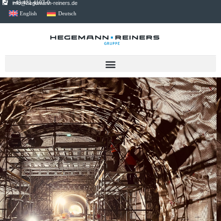
+49 421 4107-0
info@hegemann-reiners.de
English
Deutsch