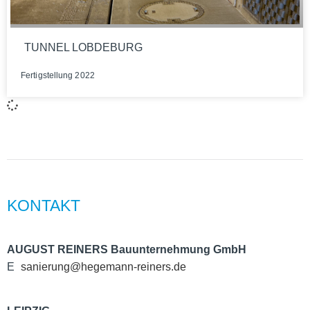
TUNNEL LOBDEBURG
Fer­tig­stel­lung 2022
KON­TAKT
AUGUST REINERS Bau­un­ter­neh­mung GmbH
E
sanierung@hegemann-reiners.de