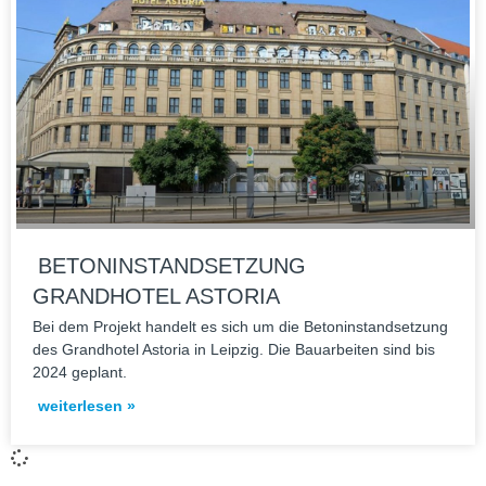
BETONINSTANDSETZUNG
GRANDHOTEL ASTORIA
Bei dem Pro­jekt han­delt es sich um die Beton­in­stand­set­zung
des Grand­ho­tel Asto­ria in Leip­zig. Die Bau­ar­bei­ten sind bis
2024 geplant.
weiterlesen »