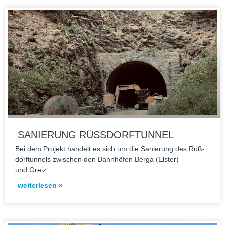
SANIERUNG RÜSSDORFTUNNEL
Bei dem Pro­jekt han­delt es sich um die Sanie­rung des Rüß­
dorf­tun­nels zwi­schen den Bahn­hö­fen Berga (Els­ter)
und Greiz.
weiterlesen »