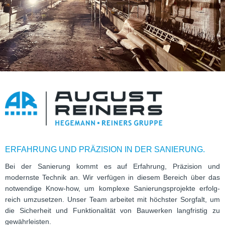
ERFAHRUNG UND PRÄZISION IN DER SANIERUNG.
Bei der Sanie­rung kommt es auf Erfah­rung, Prä­zi­sion und
modernste Tech­nik an. Wir ver­fü­gen in die­sem Bereich über das
not­wen­dige Know-how, um kom­plexe Sanie­rungs­pro­jekte erfolg­
reich umzu­set­zen. Unser Team arbei­tet mit höchs­ter Sorg­falt, um
die Sicher­heit und Funk­tio­na­li­tät von Bau­wer­ken lang­fris­tig zu
gewährleisten.