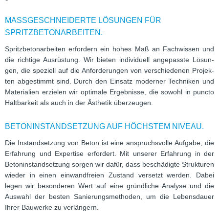
MASSGESCHNEIDERTE LÖSUNGEN FÜR
SPRITZBETONARBEITEN.
Spritz­be­ton­ar­bei­ten erfor­dern ein hohes Maß an Fach­wis­sen und
die rich­tige Aus­rüs­tung. Wir bie­ten indi­vi­du­ell ange­passte Lösun­
gen, die spe­zi­ell auf die Anfor­de­run­gen von ver­schie­de­nen Pro­jek­
ten abge­stimmt sind. Durch den Ein­satz moder­ner Tech­ni­ken und
Mate­ria­lien erzie­len wir opti­male Ergeb­nisse, die sowohl in puncto
Halt­bar­keit als auch in der Ästhe­tik überzeugen.
BETONINSTANDSETZUNG AUF HÖCHSTEM NIVEAU.
Die Instand­set­zung von Beton ist eine anspruchs­volle Auf­gabe, die
Erfah­rung und Exper­tise erfor­dert. Mit unse­rer Erfah­rung in der
Beton­in­stand­set­zung sor­gen wir dafür, dass beschä­digte Struk­tu­ren
wie­der in einen ein­wand­freien Zustand ver­setzt wer­den. Dabei
legen wir beson­de­ren Wert auf eine gründ­li­che Ana­lyse und die
Aus­wahl der bes­ten Sanie­rungs­me­tho­den, um die Lebens­dauer
Ihrer Bau­werke zu verlängern.