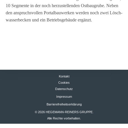
10 Seg­mente in der noch her­zu­stel­len­den Ost­bau­grube. Neben
den anspruchs­vol­len Por­tal­bau­wer­ken wer­den noch zwei Lösch­
was­ser­be­cken und ein Betriebs­ge­bäude ergänzt.
Kontakt
Cookies
Datenschutz
Impressum
Barrierefreiheitserklärung
© 2026 HEGEMANN-REINERS GRUPPE.
Alle Rechte vorbehalten.