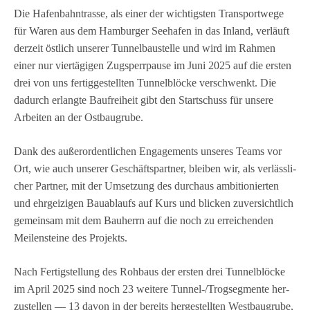
Die Hafen­bahn­trasse, als einer der wich­tigs­ten Trans­port­wege
für Waren aus dem Ham­bur­ger See­ha­fen in das Inland, ver­läuft
der­zeit öst­lich unse­rer Tun­nel­bau­stelle und wird im Rah­men
einer nur vier­tä­gi­gen Zug­sperr­pause im Juni 2025 auf die ers­ten
drei von uns fer­tig­ge­stell­ten Tun­nel­blö­cke ver­schwenkt. Die
dadurch erlangte Bau­frei­heit gibt den Start­schuss für unsere
Arbei­ten an der Ostbaugrube.
Dank des außer­or­dent­li­chen Enga­ge­ments unse­res Teams vor
Ort, wie auch unse­rer Geschäfts­part­ner, blei­ben wir, als ver­läss­li­
cher Part­ner, mit der Umset­zung des durch­aus ambi­tio­nier­ten
und ehr­gei­zi­gen Bau­ab­laufs auf Kurs und bli­cken zuver­sicht­lich
gemein­sam mit dem Bau­herrn auf die noch zu errei­chen­den
Mei­len­steine des Projekts.
Nach Fer­tig­stel­lung des Roh­baus der ers­ten drei Tun­nel­blö­cke
im April 2025 sind noch 23 wei­tere Tun­nel-/Trog­seg­mente her­
zu­stel­len — 13 davon in der bereits her­ge­stell­ten West­bau­grube,