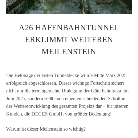
A26 HAFENBAHNTUNNEL
ERKLIMMT WEITEREN
MEILENSTEIN
Die Beto­nage der ers­ten Tun­nel­de­cke wurde Mitte März 2025
erfolg­reich abge­schlos­sen. Die­ser wich­tige Fort­schritt sichert
nicht nur die ter­min­ge­rechte Umle­gung der Güter­bahn­trasse im
Juni 2025, son­dern stellt auch einen ent­schei­den­den Schritt in
der Wei­ter­ent­wick­lung des gesam­ten Pro­jekts dar – für unse­ren
Kun­den, die DEGES GmbH, von größ­ter Bedeutung!
Warum ist die­ser Mei­len­stein so wichtig?