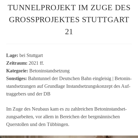
TUNNELPROJEKT IM ZUGE DES
GROSSPROJEKTES STUTTGART
21
Lage:
bei Stutt­gart
Zeit­raum:
2021 ff.
Kate­go­rie:
Beton­in­stand­set­zung
Sons­ti­ges:
Bahn­tun­nel der Deut­schen Bahn ein­glei­sig | Beton­in­
stand­set­zun­gen auf Grund­lage Instand­set­zungs­kon­zept des Auf­
trag­ge­bers und der DB
Im Zuge des Neu­baus kam es zu zahl­rei­chen Beton­in­stand­set­
zungs­ar­bei­ten, vor allem in Berei­chen der berg­män­ni­schen
Quer­stol­len und den Tübbingen.