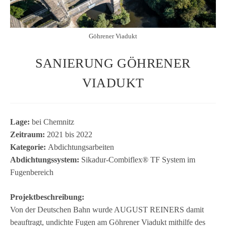
Göhrener Viadukt
SANIERUNG GÖHRENER
VIADUKT
Lage:
bei Chem­nitz
Zeit­raum:
2021 bis 2022
Kate­go­rie:
Abdich­tungs­ar­bei­ten
Abdich­tungs­sys­tem:
Sika­dur-Com­bi­flex® TF Sys­tem im
Fugenbereich
Pro­jekt­be­schrei­bung:
Von der Deut­schen Bahn wurde AUGUST REINERS damit
beauf­tragt, undichte Fugen am Göh­re­ner Via­dukt mit­hilfe des