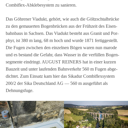
Com­bi­flex-Abkle­be­sys­tem zu sanieren.
Das Göh­re­ner Via­dukt, gehört, wie auch die Göltzsch­tal­brü­cke
zu den gemau­er­ten Bogen­brü­cken aus der Früh­zeit des Eisen­
bahn­baus in Sach­sen. Das Via­dukt besteht aus Gra­nit und Por­
phyr, ist 380 m lang, 68 m hoch und wurde 1871 fer­tig­ge­stellt.
Die Fugen zwi­schen den ein­zel­nen Bögen waren nun marode
und es bestand die Gefahr, dass Was­ser in die ver­fül­len Bogen­
seg­mente ein­dringt. AUGUST REINERS hat in einer kur­zen
Bau­zeit und unter lau­fen­den Bahn­ver­kehr 560 m Fugen abge­
dich­tet. Zum Ein­satz kam hier das Sika­dur Com­bi­flex­sys­tem
200/2 der Sika Deutsch­land AG — 560 m aus­ge­führt als
Dehnungsfuge.