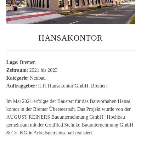
HANSAKONTOR
Lage:
Bre­men
Zeit­raum:
2021 bis 2023
Kate­go­rie:
Neu­bau
Auf­trag­ge­ber:
HTI Han­sa­kon­tor GmbH, Bremen
Im Mai 2021 erfolgte der Bau­start für das Bau­vor­ha­ben Han­sa­
kon­tor in der Bre­mer Über­see­stadt. Das Pro­jekt wurde von der
AUGUST REINERS Bau­un­ter­neh­mung GmbH | Hoch­bau
gemein­sam mit der Gott­fried Stehnke Bau­un­ter­neh­mung GmbH
& Co. KG in Arbeits­ge­mein­schaft realisiert.