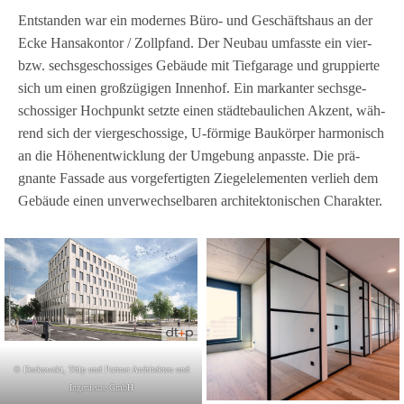
Ent­stan­den war ein moder­nes Büro- und Geschäfts­haus an der
Ecke Han­sa­kon­tor / Zoll­pfand. Der Neu­bau umfasste ein vier-
bzw. sechs­ge­schos­si­ges Gebäude mit Tief­ga­rage und grup­pierte
sich um einen groß­zü­gi­gen Innen­hof. Ein mar­kan­ter sechs­ge­
schos­si­ger Hoch­punkt setzte einen städ­te­bau­li­chen Akzent, wäh­
rend sich der vier­ge­schos­sige, U‑förmige Bau­kör­per har­mo­nisch
an die Höhen­ent­wick­lung der Umge­bung anpasste. Die prä­
gnante Fas­sade aus vor­ge­fer­tig­ten Zie­gel­ele­men­ten ver­lieh dem
Gebäude einen unver­wech­sel­ba­ren archi­tek­to­ni­schen Charakter.
© Dor­kow­ski, Tülp und Part­ner Archi­tek­ten und
Inge­nieure GmbH