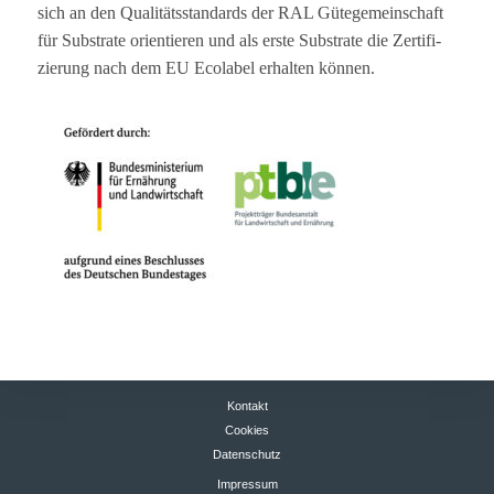
sich an den Qua­li­täts­stan­dards der RAL Güte­ge­mein­schaft
für Sub­strate ori­en­tie­ren und als erste Sub­strate die Zer­ti­fi­
zie­rung nach dem EU Eco­la­bel erhal­ten können.
Kontakt
Cookies
Datenschutz
Impressum