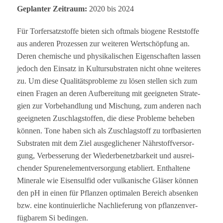
Geplan­ter Zeit­raum:
2020 bis 2024
Für Tor­fer­satz­stoffe bie­ten sich oft­mals bio­gene Rest­stoffe
aus ande­ren Pro­zes­sen zur wei­te­ren Wert­schöp­fung an.
Deren che­mi­sche und phy­si­ka­li­schen Eigen­schaf­ten las­sen
jedoch den Ein­satz in Kul­tur­sub­stra­ten nicht ohne wei­te­res
zu. Um diese Qua­li­täts­pro­bleme zu lösen stel­len sich zum
einen Fra­gen an deren Auf­be­rei­tung mit geeig­ne­ten Stra­te­
gien zur Vor­be­hand­lung und Mischung, zum ande­ren nach
geeig­ne­ten Zuschlag­stof­fen, die diese Pro­bleme behe­ben
kön­nen. Tone haben sich als Zuschlag­stoff zu torf­ba­sier­ten
Sub­stra­ten mit dem Ziel aus­ge­gli­che­ner Nähr­stoff­ver­sor­
gung, Ver­bes­se­rung der Wie­der­be­netz­bar­keit und aus­rei­
chen­der Spu­ren­ele­ment­ver­sor­gung eta­bliert. Ent­hal­tene
Mine­rale wie Eisen­sul­fid oder vul­ka­ni­sche Glä­ser kön­nen
den pH in einen für Pflan­zen opti­ma­len Bereich absen­ken
bzw. eine kon­ti­nu­ier­li­che Nach­lie­fe­rung von pflan­zen­ver­
füg­ba­rem Si bedingen.