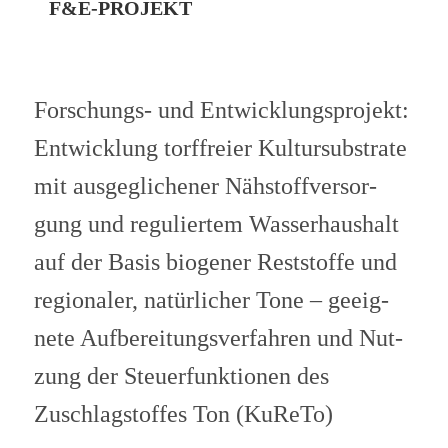
F&E‑PROJEKT
For­schungs- und Ent­wick­lungs­pro­jekt:
Ent­wick­lung torf­freier Kul­tur­sub­strate
mit aus­ge­gli­che­ner Näh­stoff­ver­sor­
gung und regu­lier­tem Was­ser­haus­halt
auf der Basis bio­ge­ner Rest­stoffe und
regio­na­ler, natür­li­cher Tone – geeig­
nete Auf­be­rei­tungs­ver­fah­ren und Nut­
zung der Steu­er­funk­tio­nen des
Zuschlag­stof­fes Ton (KuReTo)