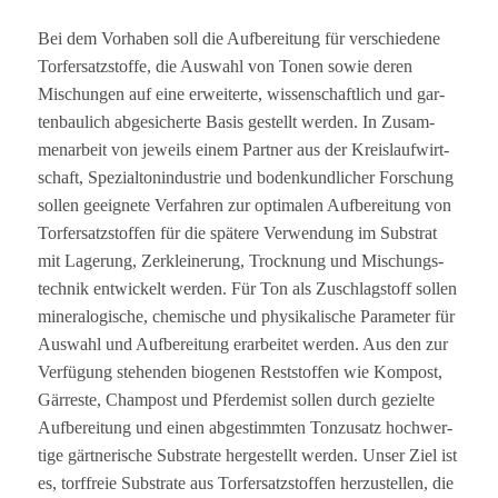
Bei dem Vor­ha­ben soll die Auf­be­rei­tung für ver­schie­dene
Tor­fer­satz­stoffe, die Aus­wahl von Tonen sowie deren
Mischun­gen auf eine erwei­terte, wis­sen­schaft­lich und gar­
ten­bau­lich abge­si­cherte Basis gestellt wer­den. In Zusam­
men­ar­beit von jeweils einem Part­ner aus der Kreis­lauf­wirt­
schaft, Spe­zi­al­ton­in­dus­trie und boden­kund­li­cher For­schung
sol­len geeig­nete Ver­fah­ren zur opti­ma­len Auf­be­rei­tung von
Tor­fer­satz­stof­fen für die spä­tere Ver­wen­dung im Sub­strat
mit Lage­rung, Zer­klei­ne­rung, Trock­nung und Mischungs­
tech­nik ent­wi­ckelt wer­den. Für Ton als Zuschlag­stoff sol­len
mine­ra­lo­gi­sche, che­mi­sche und phy­si­ka­li­sche Para­me­ter für
Aus­wahl und Auf­be­rei­tung erar­bei­tet wer­den. Aus den zur
Ver­fü­gung ste­hen­den bio­ge­nen Rest­stof­fen wie Kom­post,
Gär­reste, Cham­post und Pfer­de­mist sol­len durch gezielte
Auf­be­rei­tung und einen abge­stimm­ten Ton­zu­satz hoch­wer­
tige gärt­ne­ri­sche Sub­strate her­ge­stellt wer­den. Unser Ziel ist
es, torf­freie Sub­strate aus Tor­fer­satz­stof­fen her­zu­stel­len, die