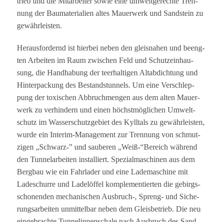
trieb und die Mit­ar­bei­ter sowie eine umwelt­ge­rechte Tren­
nung der Bau­ma­te­ria­lien altes Mau­er­werk und Sand­stein zu
gewährleisten.
Her­aus­for­dernd ist hier­bei neben den gleis­na­hen und beeng­
ten Arbei­ten im Raum zwi­schen Feld und Schutz­ein­hau­
sung, die Hand­ha­bung der teer­hal­ti­gen Alt­ab­dich­tung und
Hin­ter­pa­ckung des Bestands­tun­nels. Um eine Ver­schlep­
pung der toxi­schen Abbruch­men­gen aus dem alten Mau­er­
werk zu ver­hin­dern und einen höchst­mög­li­chen Umwelt­
schutz im Was­ser­schutz­ge­biet des Kyll­tals zu gewähr­leis­ten,
wurde ein Inte­rim-Manage­ment zur Tren­nung von schmut­
zi­gen „Schwarz-” und sau­be­ren „Weiß-“Bereich wäh­rend
den Tun­nel­ar­bei­ten instal­liert. Spe­zi­al­ma­schi­nen aus dem
Berg­bau wie ein Fahr­la­der und eine Lade­ma­schine mit
Lade­schurre und Lade­löf­fel kom­ple­men­tier­ten die gebirgs­
scho­nen­den mecha­ni­schen Ausbruch‑, Spreng- und Siche­
rungs­ar­bei­ten unmit­tel­bar neben dem Gleis­be­trieb. Die neu
ein­ge­brachte Tun­nel­in­nen­schale nach Aus­bruch des Sand­