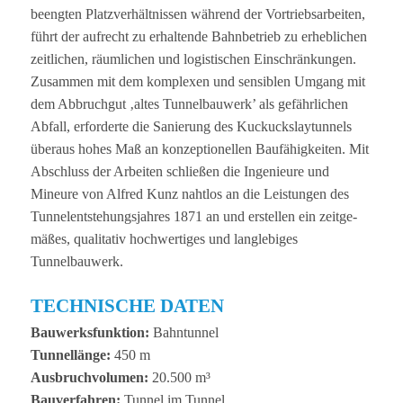
beeng­ten Platz­ver­hält­nis­sen wäh­rend der Vor­triebs­ar­bei­ten,
führt der auf­recht zu erhal­tende Bahn­be­trieb zu erheb­li­chen
zeit­li­chen, räum­li­chen und logis­ti­schen Ein­schrän­kun­gen.
Zusam­men mit dem kom­ple­xen und sen­si­blen Umgang mit
dem Abbruch­gut ‚altes Tun­nel­bau­werk’ als gefähr­li­chen
Abfall, erfor­derte die Sanie­rung des Kuckucks­lay­tun­nels
über­aus hohes Maß an kon­zep­tio­nel­len Bau­fä­hig­kei­ten. Mit
Abschluss der Arbei­ten schlie­ßen die Inge­nieure und
Mineure von Alfred Kunz naht­los an die Leis­tun­gen des
Tun­nel­ent­ste­hungs­jah­res 1871 an und erstel­len ein zeit­ge­
mä­ßes, qua­li­ta­tiv hoch­wer­ti­ges und lang­le­bi­ges
Tunnelbauwerk.
TECHNISCHE DATEN
Bau­werks­funk­tion:
Bahn­tun­nel
Tun­nel­länge:
450 m
Aus­bruch­vo­lu­men:
20.500 m³
Bau­ver­fah­ren:
Tun­nel im Tunnel