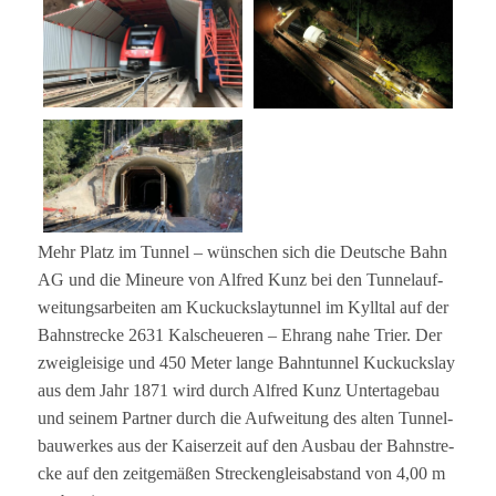
Mehr Platz im Tun­nel – wün­schen sich die Deut­sche Bahn
AG und die Mineure von Alfred Kunz bei den Tun­nel­auf­
wei­tungs­ar­bei­ten am Kuckucks­lay­tun­nel im Kyll­tal auf der
Bahn­stre­cke 2631 Kal­scheue­ren – Ehrang nahe Trier. Der
zwei­glei­sige und 450 Meter lange Bahn­tun­nel Kuckucks­lay
aus dem Jahr 1871 wird durch Alfred Kunz Unter­ta­ge­bau
und sei­nem Part­ner durch die Auf­wei­tung des alten Tun­nel­
bau­wer­kes aus der Kai­ser­zeit auf den Aus­bau der Bahn­stre­
cke auf den zeit­ge­mä­ßen Stre­cken­gleis­ab­stand von 4,00 m