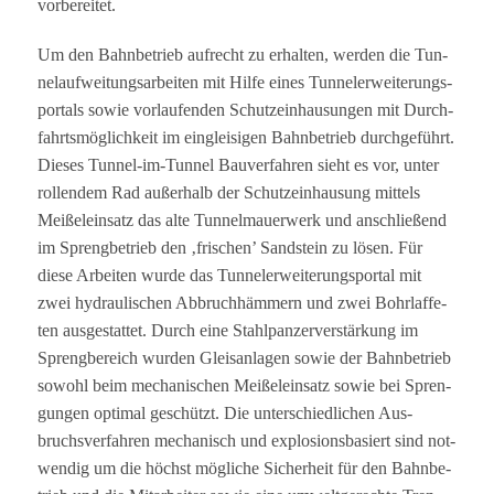
vorbereitet.
Um den Bahn­be­trieb auf­recht zu erhal­ten, wer­den die Tun­
nel­auf­wei­tungs­ar­bei­ten mit Hilfe eines Tun­nel­er­wei­te­rungs­
por­tals sowie vor­lau­fen­den Schutz­ein­hau­sun­gen mit Durch­
fahrts­mög­lich­keit im ein­glei­si­gen Bahn­be­trieb durch­ge­führt.
Die­ses Tun­nel-im-Tun­nel Bau­ver­fah­ren sieht es vor, unter
rol­len­dem Rad außer­halb der Schutz­ein­hau­sung mit­tels
Mei­ßel­ein­satz das alte Tun­nel­mau­er­werk und anschlie­ßend
im Spreng­be­trieb den ‚fri­schen’ Sand­stein zu lösen. Für
diese Arbei­ten wurde das Tun­nel­er­wei­te­rungs­por­tal mit
zwei hydrau­li­schen Abbruch­häm­mern und zwei Bohrlaf­fe­
ten aus­ge­stat­tet. Durch eine Stahl­pan­zer­ver­stär­kung im
Spreng­be­reich wur­den Gleis­an­la­gen sowie der Bahn­be­trieb
sowohl beim mecha­ni­schen Mei­ßel­ein­satz sowie bei Spren­
gun­gen opti­mal geschützt. Die unter­schied­li­chen Aus­
bruchs­ver­fah­ren mecha­nisch und explo­si­ons­ba­siert sind not­
wen­dig um die höchst mög­li­che Sicher­heit für den Bahn­be­