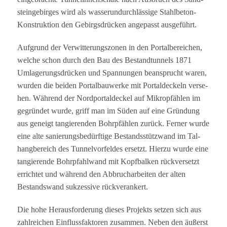
stein­ge­bir­ges wird als was­ser­un­durch­läs­sige Stahl­be­ton-
Kon­struk­tion den Gebirgs­drü­cken ange­passt ausgeführt.
Auf­grund der Ver­wit­te­rungs­zo­nen in den Por­tal­be­rei­chen,
wel­che schon durch den Bau des Bestand­tun­nels 1871
Umla­ge­rungs­drü­cken und Span­nun­gen bean­sprucht waren,
wur­den die bei­den Por­tal­bau­werke mit Por­tal­de­ckeln ver­se­
hen. Wäh­rend der Nord­por­tal­de­ckel auf Mikropfäh­len im
gegrün­det wurde, griff man im Süden auf eine Grün­dung
aus geneigt tan­gie­ren­den Bohr­pfäh­len zurück. Fer­ner wurde
eine alte sanie­rungs­be­dürf­tige Bestands­stütz­wand im Tal­
hang­be­reich des Tun­nel­vor­fel­des ersetzt. Hierzu wurde eine
tan­gie­rende Bohr­pfahl­wand mit Kopf­bal­ken rück­ver­setzt
errich­tet und wäh­rend den Abbruch­ar­bei­ten der alten
Bestands­wand suk­zes­sive rückverankert.
Die hohe Her­aus­for­de­rung die­ses Pro­jekts set­zen sich aus
zahl­rei­chen Ein­fluss­fak­to­ren zusam­men. Neben den äußerst