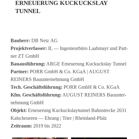
ERNEUERUNG KUCKUCKSLAY
TUNNEL
Bau­herr:
DB Netz AG
Pro­jekt­ver­fas­ser:
IL — Inge­nieur­büro Laab­mayr und Part­
ner ZT GmbH
Bau­aus­füh­rung:
ARGE Erneue­rung Kuckucks­lay Tunnel
Part­ner:
PORR GmbH & Co. KGaA | AUGUST
REINERS Bau­un­ter­neh­mung GmbH
Tech. Geschäfts­füh­rung:
PORR GmbH & Co. KGaA
Kfm. Geschäfts­füh­rung:
AUGUST REINERS Bau­un­ter­
neh­mung GmbH
Objekt:
Erneue­rung Kuckucks­lay­tun­nel Bahn­stre­cke 2631
Kal­scheue­ren — Ehrang | Trier | Rheinland-Pfalz
Zeit­raum:
2019 bis 2022