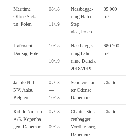
Mari­time
08/18
Nass­bag­ge­
85.000
Office Stet­
—
rung Hafen
m³
tin, Polen
11/19
Step­
nica, Polen
Hafen­amt
10/18
Nass­bag­ge­
680.300
Dan­zig, Polen
—
rung Fahr­
m³
10/19
rinne Dan­zig
2018/2019
Jan de Nul
07/18
Schu­ten­char­
Char­ter
NV, Aalst,
—
ter Odense,
Belgien
10/18
Dänemark
Rohde Niel­sen
07/18
Char­ter Stel­
Char­ter
A/S, Kopen­ha­
—
zen­bag­ger
gen, Dänemark
09/18
Vor­ding­borg,
Dänemark