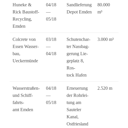
Huneke &
04/18
Sand­lie­fe­rung
80.000
Rick Bau­stoff-
—
Depot Emden
m³
Recy­cling,
05/18
Emden
Col­crete von
03/18
Schu­ten­char­
3.000 m³
Essen Was­ser­
—
ter Nass­bag­
bau,
04/18
ge­rung Lie­
Ueckermünde
ge­platz 8,
Ros­
tock Hafen
Was­ser­stra­ßen-
04/18
Erneue­rung
2.520 m
und Schiff­
—
der Rohr­lei­
fahrts­
05/18
tung am
amt Emden
Saute­ler
Kanal,
Ostfriesland