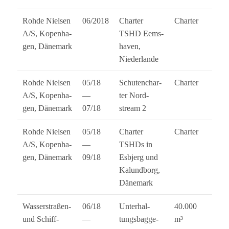
Rohde Niel­sen
06/2018
Char­ter
Char­ter
A/S, Kopen­ha­
TSHD Eems­
gen, Dänemark
ha­ven,
Niederlande
Rohde Niel­sen
05/18
Schu­ten­char­
Char­ter
A/S, Kopen­ha­
—
ter Nord­
gen, Dänemark
07/18
stream 2
Rohde Niel­sen
05/18
Char­ter
Char­ter
A/S, Kopen­ha­
—
TSHDs in
gen, Dänemark
09/18
Esbjerg und
Kalund­borg,
Dänemark
Was­ser­stra­ßen-
06/18
Unter­hal­
40.000
und Schiff­
—
tungs­bag­ge­
m³