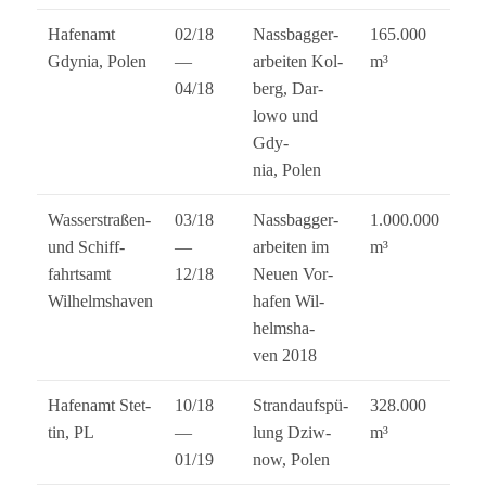
Hafen­amt
02/18
Nass­bag­ger­
165.000
Gdy­nia, Polen
—
ar­bei­ten Kol­
m³
04/18
berg, Dar­
lowo und
Gdy­
nia, Polen
Was­ser­stra­ßen-
03/18
Nass­bag­ger­
1.000.000
und Schiff­
—
ar­bei­ten im
m³
fahrts­amt
12/18
Neuen Vor­
Wilhelmshaven
ha­fen Wil­
helms­ha­
ven 2018
Hafen­amt Stet­
10/18
Strand­auf­spü­
328.000
tin, PL
—
lung Dziw­
m³
01/19
now, Polen