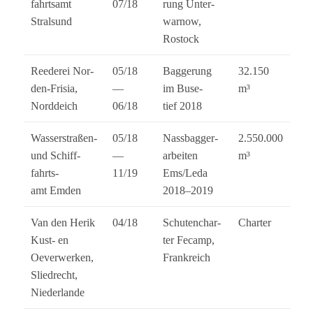
fahrts­amt
07/18
rung Unter­
Stralsund
war­now,
Rostock
Ree­de­rei Nor­
05/18
Bag­ge­rung
32.150
den-Fri­sia,
—
im Buse­
m³
Norddeich
06/18
tief 2018
Was­ser­stra­ßen-
05/18
Nass­bag­ger­
2.550.000
und Schiff­
—
ar­bei­ten
m³
fahrts­
11/19
Ems/Leda
amt Emden
2018–2019
Van den Herik
04/18
Schu­ten­char­
Char­ter
Kust- en
ter Fecamp,
Oever­wer­ken,
Frankreich
Slied­recht,
Niederlande