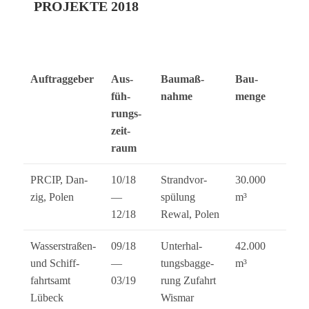
PROJEKTE 2018
Auf­trag­ge­ber
Aus­
Bau­maß­
Bau­
füh­
nahme
menge
rungs­
zeit­
raum
PRCIP, Dan­
10/18
Strand­vor­
30.000
zig, Polen
—
spü­lung
m³
12/18
Rewal, Polen
Was­ser­stra­ßen-
09/18
Unter­hal­
42.000
und Schiff­
—
tungs­bag­ge­
m³
fahrts­amt
03/19
rung Zufahrt
Lübeck
Wismar