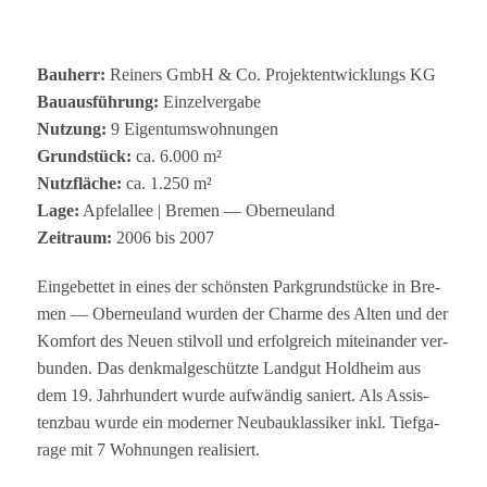
Bau­herr:
Rei­ners GmbH & Co. Pro­jekt­ent­wick­lungs KG
Bau­aus­füh­rung:
Einzelvergabe
Nut­zung:
9 Eigentumswohnungen
Grund­stück:
ca. 6.000 m²
Nutz­flä­che:
ca. 1.250 m²
Lage:
Apfel­al­lee | Bre­men — Oberneuland
Zeit­raum:
2006 bis 2007
Ein­ge­bet­tet in eines der schöns­ten Park­grund­stü­cke in Bre­
men — Ober­neu­land wur­den der Charme des Alten und der
Kom­fort des Neuen stil­voll und erfolg­reich mit­ein­an­der ver­
bun­den. Das denk­mal­ge­schützte Land­gut Hold­heim aus
dem 19. Jahr­hun­dert wurde auf­wän­dig saniert. Als Assis­
tenz­bau wurde ein moder­ner Neu­bau­klas­si­ker inkl. Tief­ga­
rage mit 7 Woh­nun­gen realisiert.