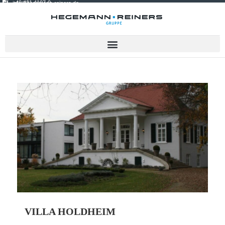
+49 421 4107-0
info@hegemann-reiners.de
VILLA HOLDHEIM