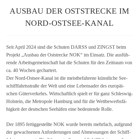
AUSBAU DER OSTSTRECKE IM
NORD-OSTSEE-KANAL
Seit April 2024 sind die Schu­ten DARSS und ZINGST beim
Pro­jekt „Aus­bau der Ost­stre­cke NOK“ im Ein­satz. Die aus­füh­
rende Arbeits­ge­mein­schaft hat die Schu­ten für den Zeit­raum von
ca. 40 Wochen gechar­tert.
Der Nord-Ost­see-Kanal ist die meist­be­fah­rene künst­li­che See­
schiff­fahrts­straße der Welt und eine Lebens­ader des euro­päi­
schen Güter­ver­kehrs. Wirt­schaft­lich spielt er für ganz Schles­wig-
Hol­stein, die Metro­pole Ham­burg und für die Wett­be­werbs­fä­
hig­keit der deut­schen See­hä­fen eine bedeu­tende Rolle.
Der 1895 fer­tig­ge­stellte NOK wurde bereits mehr­fach, auf­grund
der gewach­se­nen Anfor­de­run­gen und Abmes­sun­gen der Schiff­