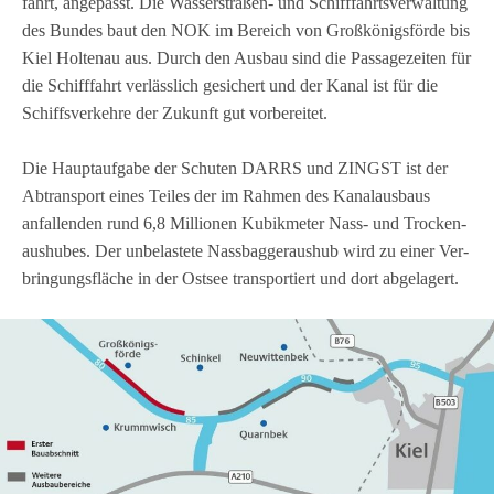
fahrt, ange­passt. Die Was­ser­stra­ßen- und Schiff­fahrts­ver­wal­tung
des Bun­des baut den NOK im Bereich von Groß­kö­nigs­förde bis
Kiel Hol­tenau aus. Durch den Aus­bau sind die Pas­sa­ge­zei­ten für
die Schiff­fahrt ver­läss­lich gesi­chert und der Kanal ist für die
Schiffs­ver­kehre der Zukunft gut vor­be­rei­tet.
Die Haupt­auf­gabe der Schu­ten DARRS und ZINGST ist der
Abtrans­port eines Tei­les der im Rah­men des Kanal­aus­baus
anfal­len­den rund 6,8 Mil­lio­nen Kubik­me­ter Nass- und Tro­cken­
aus­hu­bes. Der unbe­las­tete Nass­bag­ger­aus­hub wird zu einer Ver­
brin­gungs­flä­che in der Ost­see trans­por­tiert und dort abgelagert.