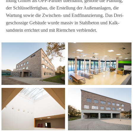
mung GmbH als ÖPP-Part­ner über­nahm, gehörte die Pla­nung,
der Schlüs­sel­fer­tig­bau, die Erstel­lung der Außen­an­la­gen, die
War­tung sowie die Zwi­schen- und End­fi­nan­zie­rung. Das Drei­
ge­schos­sige Gebäude wurde mas­siv in Stahl­be­ton und Kalk­
sand­stein errich­tet und mit Riem­chen verblendet.