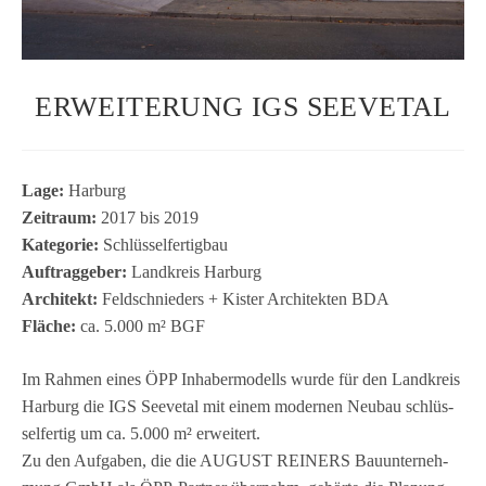
ERWEITERUNG IGS SEEVETAL
Lage:
Har­burg
Zeit­raum:
2017 bis 2019
Kate­go­rie:
Schlüs­sel­fer­tig­bau
Auf­trag­ge­ber:
Land­kreis Har­burg
Archi­tekt:
Feld­sch­nie­ders + Kis­ter Archi­tek­ten BDA
Flä­che:
ca. 5.000 m² BGF
Im Rah­men eines ÖPP Inha­ber­mo­dells wurde für den Land­kreis
Har­burg die IGS See­ve­tal mit einem moder­nen Neu­bau schlüs­
sel­fer­tig um ca. 5.000 m² erwei­tert.
Zu den Auf­ga­ben, die die AUGUST REINERS Bau­un­ter­neh­