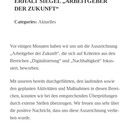
ERHÄLT SIEGEL „ARBEITGEBER
DER ZUKUNFT“
Categories:
Aktuelles
Vor eini­gen Mona­ten haben wir uns um die Aus­zeich­nung
„Arbeit­ge­ber der Zukunft“, die sich auf Kri­te­rien aus den
Berei­chen „Digi­ta­li­sie­rung“ und „Nach­hal­tig­keit“ fokus­
siert, beworben.
Mit unse­ren bereits durch­ge­führ­ten, den lau­fen­den sowie
den geplan­ten Akti­vi­tä­ten und Maß­nah­men in die­sen Berei­
chen, konn­ten wir bei den ent­spre­chen­den Über­prü­fun­gen
durch externe Stel­len über­zeu­gen. Wir freuen uns sehr über
die posi­tive Nach­richt, dass uns diese Aus­zeich­nung ver­lie­
hen wurde.