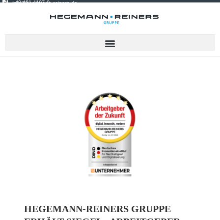
+49 421 4107-0
info@hegemann-reiners.de
HEGEMANN-REINERS GRUPPE