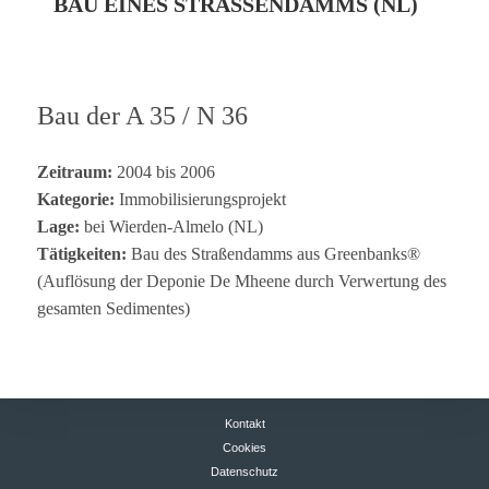
BAU EINES STRASSENDAMMS (NL)
Bau der A 35 / N 36
Zeit­raum:
2004 bis 2006
Kate­go­rie:
Immobilisierungsprojekt
Lage:
bei Wier­den-Almelo (NL)
Tätig­kei­ten:
Bau des Stra­ßen­damms aus Green­banks®
(Auf­lö­sung der Depo­nie De Mheene durch Ver­wer­tung des
gesam­ten Sedimentes)
Kontakt
Cookies
Datenschutz