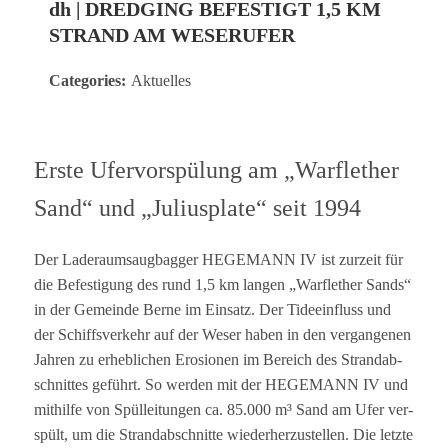
dh | DREDGING BEFESTIGT 1,5 KM
STRAND AM WESERUFER
Categories:
Aktuelles
Erste Ufer­vor­spü­lung am „War­fle­ther
Sand“ und „Juli­us­p­late“ seit 1994
Der Lade­raum­saug­bag­ger HEGEMANN IV ist zur­zeit für
die Befes­ti­gung des rund 1,5 km lan­gen „War­fle­ther Sands“
in der Gemeinde Berne im Ein­satz. Der Tide­ein­fluss und
der Schiffs­ver­kehr auf der Weser haben in den ver­gan­ge­nen
Jah­ren zu erheb­li­chen Ero­sio­nen im Bereich des Strand­ab­
schnit­tes geführt. So wer­den mit der HEGEMANN IV und
mit­hilfe von Spüll­ei­tun­gen ca. 85.000 m³ Sand am Ufer ver­
spült, um die Strand­ab­schnitte wie­der­her­zu­stel­len. Die letzte