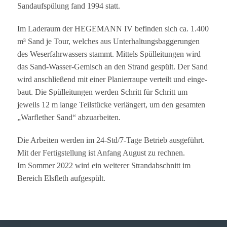
Sand­auf­spü­lung fand 1994 statt.
Im Lade­raum der HEGEMANN IV befin­den sich ca. 1.400
m³ Sand je Tour, wel­ches aus Unter­hal­tungs­bag­ge­run­gen
des Weser­fahr­was­sers stammt. Mit­tels Spüll­ei­tun­gen wird
das Sand-Was­ser-Gemisch an den Strand gespült. Der Sand
wird anschlie­ßend mit einer Pla­nier­raupe ver­teilt und ein­ge­
baut. Die Spüll­ei­tun­gen wer­den Schritt für Schritt um
jeweils 12 m lange Teil­stü­cke ver­län­gert, um den gesam­ten
„War­fle­ther Sand“ abzuarbeiten.
Die Arbei­ten wer­den im 24-Std/7‑­Tage Betrieb aus­ge­führt.
Mit der Fer­tig­stel­lung ist Anfang August zu rechnen.
Im Som­mer 2022 wird ein wei­te­rer Strand­ab­schnitt im
Bereich Els­fleth aufgespült.