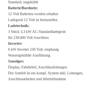
Stan­dard, ungekühlt
Batterie/Bordnetz:
12 Volt Bat­te­rien wer­den erhalten
Lade­ge­rät 12 Volt ist beizustellen
Lade­tech­nik:
3 Stück 3,3 kW AC-Standardladegerät
für 230/400 Volt Anschluss
Inver­ter:
6 kW Inver­ter 230 Volt, einphasig
Was­ser­ge­kühlte Ausführung
Sons­ti­ges:
Dis­play, Fahr­he­bel, Anschlussleitungen
Der Antrieb ist ein kompl. Sys­tem inkl. Lei­tun­gen,
Anschluss­ar­bei­ten und Inbetriebnahme