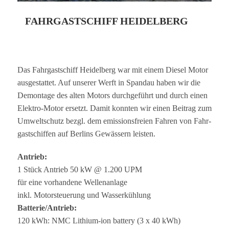
FAHRGASTSCHIFF HEIDELBERG
Das Fahr­gast­schiff Hei­del­berg war mit einem Die­sel Motor
aus­ge­stat­tet. Auf unse­rer Werft in Span­dau haben wir die
Demon­tage des alten Motors durch­ge­führt und durch einen
Elek­tro-Motor ersetzt. Damit konn­ten wir einen Bei­trag zum
Umwelt­schutz bezgl. dem emis­si­ons­freien Fah­ren von Fahr­
gast­schif­fen auf Ber­lins Gewäs­sern leisten.
Antrieb:
1 Stück Antrieb 50 kW @ 1.200 UPM
für eine vor­han­dene Wellenanlage
inkl. Motor­steue­rung und Wasserkühlung
Batterie/Antrieb:
120 kWh: NMC Lithium-ion bat­tery (3 x 40 kWh)