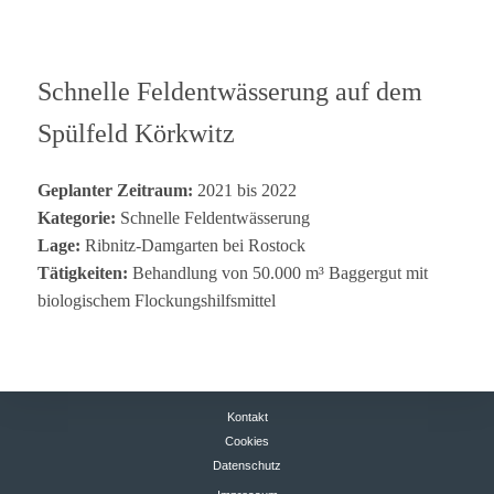
Schnelle Feld­ent­wäs­se­rung auf dem
Spül­feld Körkwitz
Geplan­ter Zeit­raum:
2021 bis 2022
Kate­go­rie:
Schnelle Feld­ent­wäs­se­rung
Lage:
Rib­nitz-Dam­gar­ten bei Rostock
Tätig­kei­ten:
Behand­lung von 50.000 m³ Bag­ger­gut mit
bio­lo­gi­schem Flockungshilfsmittel
Kontakt
Cookies
Datenschutz