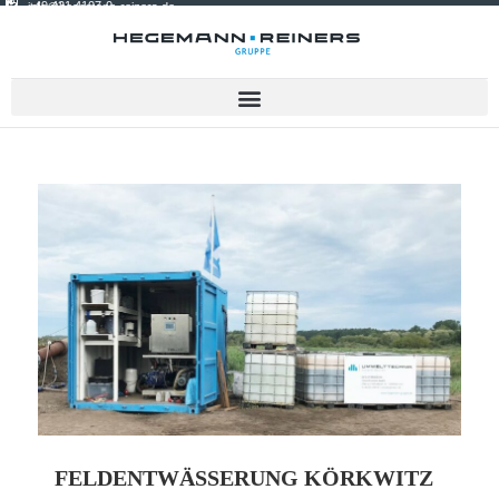
+49 421 4107-0
info@hegemann-reiners.de
FELDENTWÄSSERUNG KÖRKWITZ