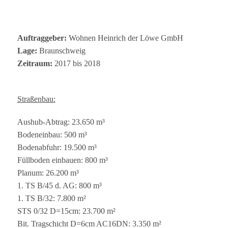
Auf­trag­ge­ber:
Woh­nen Hein­rich der Löwe GmbH
Lage:
Braunschweig
Zeit­raum:
2017 bis 2018
Straßenbau:
Aus­hub-Abtrag: 23.650 m³
Boden­ein­bau: 500 m³
Boden­ab­fuhr: 19.500 m³
Füll­bo­den ein­bauen: 800 m³
Pla­num: 26.200 m³
1. TS B/45 d. AG: 800 m³
1. TS B/32: 7.800 m²
STS 0/32 D=15cm: 23.700 m²
Bit. Trag­schicht D=6cm AC16DN: 3.350 m²