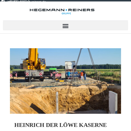
+49 421 4107-0
info@hegemann-reiners.de
HEINRICH DER LÖWE KASERNE