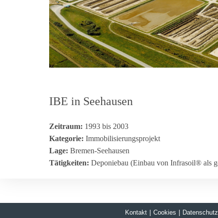
IBE in Seehausen
Zeit­raum:
1993 bis 2003
Kate­go­rie:
Immobilisierungsprojekt
Lage:
Bremen-Seehausen
Tätig­kei­ten:
Depo­nie­bau (Ein­bau von Infra­soil® als geo
Kontakt
|
Cookies
|
Datenschutz