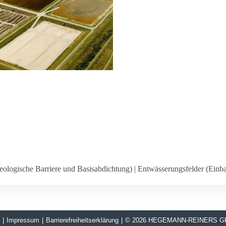
­lo­gi­sche Bar­riere und Basis­ab­dich­tung) | Ent­wäs­se­rungs­fel­der (Ein­
|
Impressum
|
Barrierefreiheitserklärung
|
© 2026 HEGEMANN-REINERS G