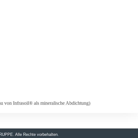
bau von Infra­soil® als mine­ra­li­sche Abdichtung)
RUPPE.
Alle Rechte vorbehalten.