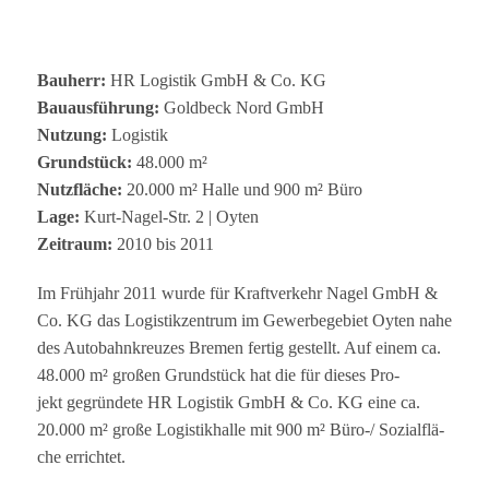
Bau­herr:
HR Logis­tik GmbH & Co. KG
Bau­aus­füh­rung:
Gold­beck Nord GmbH
Nut­zung:
Logistik
Grund­stück:
48.000 m²
Nutz­flä­che:
20.000 m² Halle und 900 m² Büro
Lage:
Kurt-Nagel-Str. 2 | Oyten
Zeit­raum:
2010 bis 2011
Im Früh­jahr 2011 wurde für Kraft­ver­kehr Nagel GmbH &
Co. KG das Logis­tik­zen­trum im Gewer­be­ge­biet Oyten nahe
des Auto­bahn­kreu­zes Bre­men fer­tig gestellt. Auf einem ca.
48.000 m² gro­ßen Grund­stück hat die für die­ses Pro­
jekt gegrün­dete HR Logis­tik GmbH & Co. KG eine ca.
20.000 m² große Logis­tik­halle mit 900 m² Büro-/ Sozi­al­flä­
che errichtet.