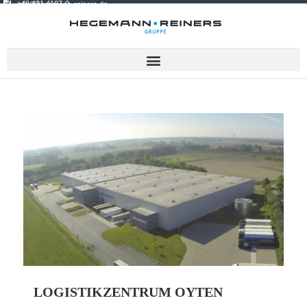
+49 421 4107-0
info@hegemann-reiners.de
LOGISTIKZENTRUM OYTEN