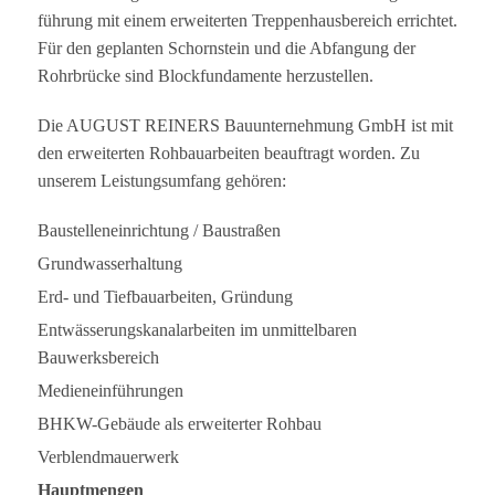
füh­rung mit einem erwei­ter­ten Trep­pen­haus­be­reich errich­tet.
Für den geplan­ten Schorn­stein und die Abfan­gung der
Rohr­brü­cke sind Block­fun­da­mente herzustellen.
Die AUGUST REINERS Bau­un­ter­neh­mung GmbH ist mit
den erwei­ter­ten Roh­bau­ar­bei­ten beauf­tragt wor­den. Zu
unse­rem Leis­tungs­um­fang gehören:
Bau­stel­len­ein­rich­tung / Baustraßen
Grund­was­ser­hal­tung
Erd- und Tief­bau­ar­bei­ten, Gründung
Ent­wäs­se­rungs­ka­nal­ar­bei­ten im unmit­tel­ba­ren
Bauwerksbereich
Medi­en­ein­füh­run­gen
BHKW-Gebäude als erwei­ter­ter Rohbau
Ver­blend­mau­er­werk
Haupt­men­gen