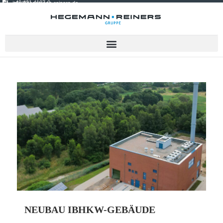
+49 421 4107-0
info@hegemann-reiners.de
NEUBAU IBHKW-GEBÄUDE