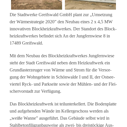
Die Stadt­werke Greifs­wald GmbH plant zur „Umset­zung
der Wär­me­stra­te­gie 2020” den Neu­bau eines 2 x 4,5 MW
inno­va­ti­ven Block­heiz­kraft­wer­kes. Der Stand­ort des Block­
heiz­kraft­wer­kes befin­det sich An der Jung­fern­wiese 8 in
17489 Greifswald.
Mit dem Neu­bau des Block­heiz­kraft­wer­kes Jung­fern­wiese
steht der Stadt Greifs­wald neben dem Heiz­kraft­werk ein
Grund­las­ter­zeu­ger von Wärme und Strom für die Ver­sor­
gung der Wohn­ge­biete in Schön­walde I und II, der Ost­see­
vier­tel Ryck- und Park­seite sowie der Müh­len- und der Flei­
scher­vor­stadt zur Verfügung.
Das Block­heiz­kraft­werk ist teil­un­ter­kel­lert. Die Boden­platte
und auf­ge­hen­den Wände im Kel­ler­ge­schoss wer­den als
„weiße Wanne” aus­ge­führt. Das Gebäude selbst wird in
Stahl­be­ton­fi­li­gran­bau­weise als zwei- bis drei­stö­ckige Aus­