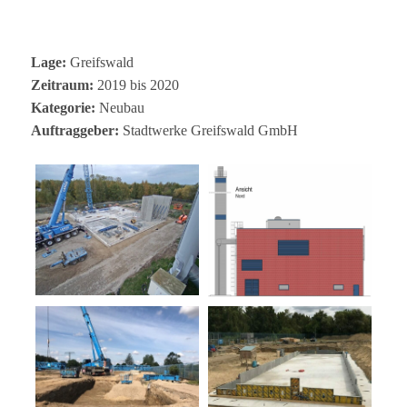
Lage:
Greifswald
Zeit­raum:
2019 bis 2020
Kate­go­rie:
Neu­bau
Auf­trag­ge­ber:
Stadt­werke Greifs­wald GmbH