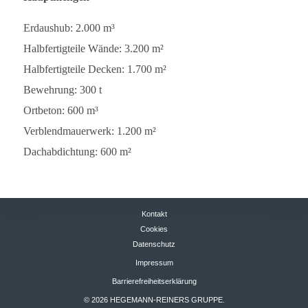
Erd­aus­hub: 2.000 m³
Halb­fer­tig­teile Wände: 3.200 m²
Halb­fer­tig­teile Decken: 1.700 m²
Beweh­rung: 300 t
Ort­be­ton: 600 m³
Ver­blend­mau­er­werk: 1.200 m²
Dach­ab­dich­tung: 600 m²
Kontakt
Cookies
Datenschutz
Impressum
Barrierefreiheitserklärung
© 2026 HEGEMANN-REINERS GRUPPE.