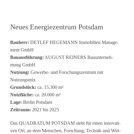
Neues Ener­gie­zen­trum Potsdam
Bau­herr:
DETLEF HEGEMANN Immo­bi­lien Manage­
ment GmbH
Bau­aus­füh­rung:
AUGUST REINERS Bau­un­ter­neh­
mung GmbH
Nut­zung:
Gewerbe- und For­schungs­zen­trum mit
Nutzungsmix
Grund­stück:
ca. 15.300 m²
Nutz­flä­che:
ca. 20.000 m²
Lage:
Ber­lin Potsdam
Zeit­raum:
2021 bis 2025
Das QUADRATUM POTSDAM steht für einen inno­va­ti­
ven Ort, an dem Men­schen, For­schung, Tech­nik und Wirt­