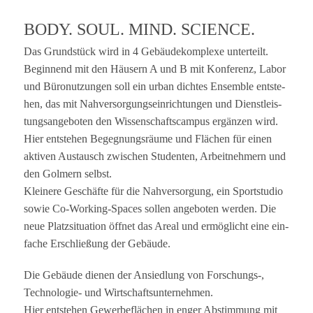
BODY. SOUL. MIND. SCIENCE.
Das Grund­stück wird in 4 Gebäu­de­kom­plexe unter­teilt.
Begin­nend mit den Häu­sern A und B mit Kon­fe­renz, Labor
und Büro­nut­zun­gen soll ein urban dich­tes Ensem­ble ent­ste­
hen, das mit Nah­ver­sor­gungs­ein­rich­tun­gen und Dienst­leis­
tungs­an­ge­bo­ten den Wis­sen­schafts­cam­pus ergän­zen wird.
Hier ent­ste­hen Begeg­nungs­räume und Flä­chen für einen
akti­ven Aus­tausch zwi­schen Stu­den­ten, Arbeit­neh­mern und
den Gol­mern selbst.
Klei­nere Geschäfte für die Nah­ver­sor­gung, ein Sport­stu­dio
sowie Co-Working-Spaces sol­len ange­bo­ten wer­den. Die
neue Platz­si­tua­tion öff­net das Areal und ermög­licht eine ein­
fa­che Erschlie­ßung der Gebäude.
Die Gebäude die­nen der Ansied­lung von Forschungs‑,
Tech­no­lo­gie- und Wirtschaftsunternehmen.
Hier ent­ste­hen Gewer­be­flä­chen in enger Abstim­mung mit