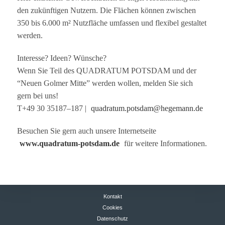
den zukünf­ti­gen Nut­zern. Die Flä­chen kön­nen zwi­schen
350 bis 6.000 m² Nutz­flä­che umfas­sen und fle­xi­bel gestal­tet
werden.
Inter­esse? Ideen? Wünsche?
Wenn Sie Teil des QUADRATUM POTSDAM und der
“Neuen Gol­mer Mitte” wer­den wol­len, mel­den Sie sich
gern bei uns!
T+49 30 35187–187 |
quadratum.potsdam@hegemann.de
Besu­chen Sie gern auch unsere Inter­net­seite
www.quadratum-potsdam.de
für wei­tere Informationen.
Kontakt
Cookies
Datenschutz