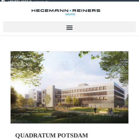
+49 421 4107-0
info@hegemann-reiners.de
QUADRATUM POTSDAM