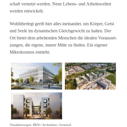
schaft ver­netzt wer­den. Neue Lebens- und Arbeits­wel­ten
wer­den entwickelt.
Wohl­über­legt greift hier alles inein­an­der, um Kör­per, Geist
und Seele im dyna­mi­schen Gleich­ge­wicht zu hal­ten. Der
Ort bie­tet dem arbei­ten­den Men­schen die idea­len Vor­aus­set­
zun­gen, die eigene, innere Mitte zu fin­den. Ein eige­ner
Mikro­kos­mos entsteht.
Visua­li­sie­run­gen: RKW+ Archi­tek­tur | formtool