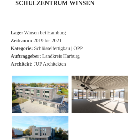
SCHULZENTRUM WINSEN
Lage:
Win­sen bei Hamburg
Zeit­raum:
2019 bis 2021
Kate­go­rie:
Schlüs­sel­fer­tig­bau | ÖPP
Auf­trag­ge­ber:
Land­kreis Harburg
Archi­tekt:
JUP Architekten