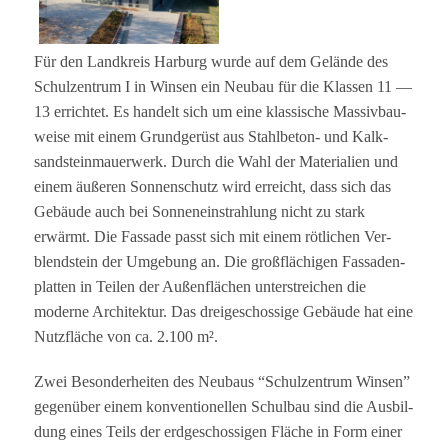
Für den Land­kreis Har­burg wurde auf dem Gelände des
Schul­zen­trum I in Win­sen ein Neu­bau für die Klas­sen 11 —
13 errich­tet. Es han­delt sich um eine klas­si­sche Mas­siv­bau­
weise mit einem Grund­ge­rüst aus Stahl­be­ton- und Kalk­
sand­stein­mau­er­werk. Durch die Wahl der Mate­ria­lien und
einem äuße­ren Son­nen­schutz wird erreicht, dass sich das
Gebäude auch bei Son­nen­ein­strah­lung nicht zu stark
erwärmt. Die Fas­sade passt sich mit einem röt­li­chen Ver­
blend­stein der Umge­bung an. Die groß­flä­chi­gen Fas­sa­den­
plat­ten in Tei­len der Außen­flä­chen unter­strei­chen die
moderne Archi­tek­tur. Das drei­ge­schos­sige Gebäude hat eine
Nutz­flä­che von ca. 2.100 m².
Zwei Beson­der­hei­ten des Neu­baus “Schul­zen­trum Win­sen”
gegen­über einem kon­ven­tio­nel­len Schul­bau sind die Aus­bil­
dung eines Teils der erd­ge­schos­si­gen Flä­che in Form einer