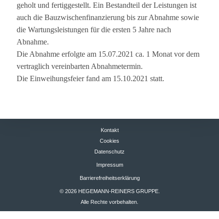
ge­holt und fer­tig­ge­stellt. Ein Bestand­teil der Leis­tun­gen ist
auch die Bau­zwi­schen­fi­nan­zie­rung bis zur Abnahme sowie
die War­tungs­leis­tun­gen für die ers­ten 5 Jahre nach
Abnahme.
Die Abnahme erfolgte am 15.07.2021 ca. 1 Monat vor dem
ver­trag­lich ver­ein­bar­ten Abnahmetermin.
Die Ein­wei­hungs­feier fand am 15.10.2021 statt.
Kontakt
Cookies
Datenschutz
Impressum
Barrierefreiheitserklärung
© 2026 HEGEMANN-REINERS GRUPPE.
Alle Rechte vorbehalten.