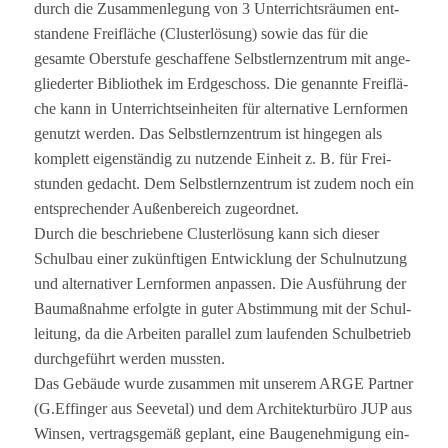
durch die Zusam­men­le­gung von 3 Unter­richts­räu­men ent­
stan­dene Frei­flä­che (Cluster­lö­sung) sowie das für die
gesamte Ober­stufe geschaf­fene Selbst­lern­zen­trum mit ange­
glie­der­ter Biblio­thek im Erd­ge­schoss. Die genannte Frei­flä­
che kann in Unter­richts­ein­hei­ten für alter­na­tive Lern­for­men
genutzt wer­den. Das Selbst­lern­zen­trum ist hin­ge­gen als
kom­plett eigen­stän­dig zu nut­zende Ein­heit z. B. für Frei­
stun­den gedacht. Dem Selbst­lern­zen­trum ist zudem noch ein
ent­spre­chen­der Außen­be­reich zugeordnet.
Durch die beschrie­bene Cluster­lö­sung kann sich die­ser
Schul­bau einer zukünf­ti­gen Ent­wick­lung der Schul­nut­zung
und alter­na­ti­ver Lern­for­men anpas­sen. Die Aus­füh­rung der
Bau­maß­nahme erfolgte in guter Abstim­mung mit der Schul­
lei­tung, da die Arbei­ten par­al­lel zum lau­fen­den Schul­be­trieb
durch­ge­führt wer­den mussten.
Das Gebäude wurde zusam­men mit unse­rem ARGE Part­ner
(G.Effinger aus See­ve­tal) und dem Archi­tek­tur­büro JUP aus
Win­sen, ver­trags­ge­mäß geplant, eine Bau­ge­neh­mi­gung ein­