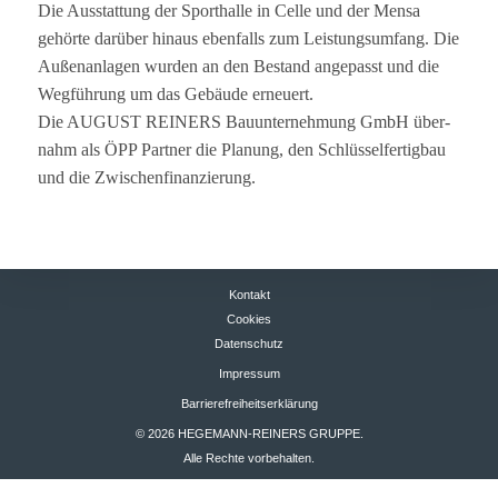
Die Aus­stat­tung der Sport­halle in Celle und der Mensa
gehörte dar­über hin­aus eben­falls zum Leis­tungs­um­fang. Die
Außen­an­la­gen wur­den an den Bestand ange­passt und die
Weg­füh­rung um das Gebäude erneuert.
Die AUGUST REINERS Bau­un­ter­neh­mung GmbH über­
nahm als ÖPP Part­ner die Pla­nung, den Schlüs­sel­fer­tig­bau
und die Zwischenfinanzierung.
Kontakt
Cookies
Datenschutz
Impressum
Barrierefreiheitserklärung
© 2026 HEGEMANN-REINERS GRUPPE.
Alle Rechte vorbehalten.