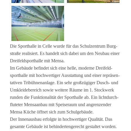
Die Sport­halle in Celle wurde für das Schul­zen­trum Burg­
straße rea­li­siert. Es han­delt sich dabei um den Neu­bau einer
Drei­feld­sport­halle mit Mensa.
Im Gebäude befin­det sich eine helle, moderne Drei­feld­
sport­halle mit hoch­wer­ti­ger Aus­stat­tung und einer reprä­sen­
ta­ti­ven Tri­büh­nen­an­lage. Ein sehr groß­zü­gi­ger Dusch- und
Umklei­de­be­reich sowie wei­tere Räume im 1. Stock­werk
run­den die Funk­tio­na­li­tät der Sport­halle ab. Ein licht­durch­
flu­te­ter Men­sa­an­bau mit Spei­se­raum und angren­zen­der
Mensa Küche öff­net sich zum Schulgebäude.
Der Innen­aus­bau erfolgte in hoch­wer­ti­ger Qua­li­tät. Das
gesamte Gebäude ist behin­der­ten­ge­recht gestal­tet wor­den.