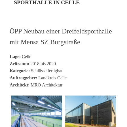
SPORTHALLE IN CELLE
ÖPP Neu­bau einer Drei­feld­sport­halle
mit Mensa SZ Burgstraße
Lage:
Celle
Zeit­raum:
2018 bis 2020
Kate­go­rie:
Schlüsselfertigbau
Auf­trag­ge­ber:
Land­kreis Celle
Archi­tekt:
MRO Archi­tek­tur