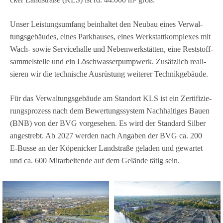
Unser Leis­tungs­um­fang beinhal­tet den Neu­bau eines Ver­wal­
tungs­ge­bäu­des, eines Park­hau­ses, eines Werk­statt­kom­ple­xes mit
Wach- sowie Ser­vice­halle und Neben­werk­stät­ten, eine Rest­stoff­
sam­mel­stelle und ein Lösch­was­ser­pump­werk. Zusätz­lich rea­li­
sie­ren wir die tech­ni­sche Aus­rüs­tung wei­te­rer Technikgebäude.
Für das Ver­wal­tungs­ge­bäude am Stand­ort KLS ist ein Zer­ti­fi­zie­
rungs­pro­zess nach dem Bewer­tungs­sys­tem Nach­hal­ti­ges Bauen
(BNB) von der BVG vor­ge­se­hen. Es wird der Stan­dard Sil­ber
ange­strebt. Ab 2027 wer­den nach Anga­ben der BVG ca. 200
E‑Busse an der Köpe­ni­cker Land­straße gela­den und gewar­tet
und ca. 600 Mit­ar­bei­tende auf dem Gelände tätig sein.