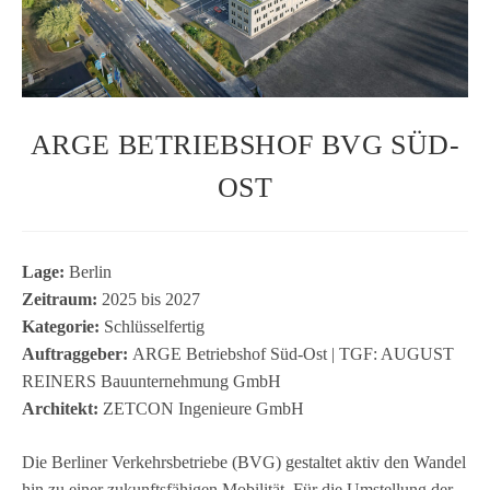
ARGE BETRIEBSHOF BVG SÜD-
OST
Lage:
Ber­lin
Zeit­raum:
2025 bis 2027
Kate­go­rie:
Schlüs­sel­fer­tig
Auf­trag­ge­ber:
ARGE Betriebs­hof Süd-Ost | TGF: AUGUST
REINERS Bau­un­ter­neh­mung GmbH
Archi­tekt:
ZETCON Inge­nieure GmbH
Die Ber­li­ner Ver­kehrs­be­triebe (BVG) gestal­tet aktiv den Wan­del
hin zu einer zukunfts­fä­hi­gen Mobi­li­tät. Für die Umstel­lung der