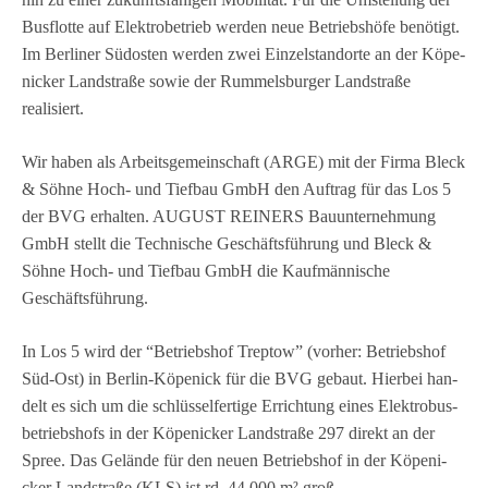
Bus­flotte auf Elek­tro­be­trieb wer­den neue Betriebs­höfe benö­tigt.
Im Ber­li­ner Süd­os­ten wer­den zwei Ein­zel­stand­orte an der Köpe­
ni­cker Land­straße sowie der Rum­mels­bur­ger Land­straße
realisiert.
Wir haben als Arbeits­ge­mein­schaft (ARGE) mit der Firma Bleck
& Söhne Hoch- und Tief­bau GmbH den Auf­trag für das Los 5
der BVG erhal­ten. AUGUST REINERS Bau­un­ter­neh­mung
GmbH stellt die Tech­ni­sche Geschäfts­füh­rung und Bleck &
Söhne Hoch- und Tief­bau GmbH die Kauf­män­ni­sche
Geschäftsführung.
In Los 5 wird der “Betriebs­hof Trep­tow” (vor­her: Betriebs­hof
Süd-Ost) in Ber­lin-Köpe­nick für die BVG gebaut. Hier­bei han­
delt es sich um die schlüs­sel­fer­tige Errich­tung eines Elek­tro­bus­
be­triebs­hofs in der Köpe­ni­cker Land­straße 297 direkt an der
Spree. Das Gelände für den neuen Betriebs­hof in der Köpe­ni­
cker Land­straße (KLS) ist rd. 44.000 m² groß.