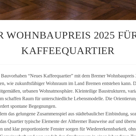
 WOHNBAUPREIS 2025 FÜ
KAFFEEQUARTIER
 Bau­vor­ha­ben “Neues Kaf­fee­quar­tier” mit dem Bre­mer Wohn­bau­preis 
i­gen, wie zukunfts­fä­hi­ger Wohn­raum im Land Bre­men ent­ste­hen kann. Da
it­ge­mä­ßen, urba­nen Wohnat­mo­sphäre. Klein­tei­lige Bau­struk­tu­ren, var
schaf­fen Raum für unter­schied­li­che Lebens­mo­delle. Die Ori­en­tie­ru
ör­dert spon­tane Begeg­nun­gen.
em das gelun­gene Zusam­men­spiel aus städ­te­bau­li­cher Ein­bin­dung, soz
t das Quar­tier typi­sche Ele­mente der Alt­bre­mer Bau­weise auf und über­se
en und klar pro­por­tio­nierte Fens­ter sor­gen für Wie­der­erkenn­bar­keit, ohn