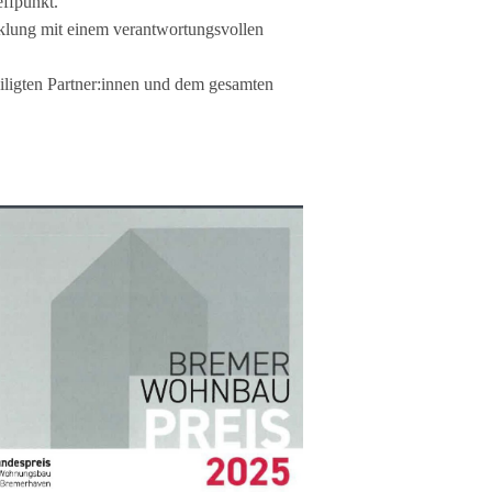
ff­punkt.
­lung mit einem ver­ant­wor­tungs­vol­len
­lig­ten Partner:innen und dem gesam­ten