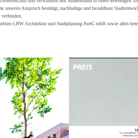
f Gemein­schaft und ver­wan­delt den Stra­ßen­raum in einen leben­di­gen Tre
 unse­ren Anspruch bestä­tigt, nach­hal­tige und bezahl­bare Stadt­ent­wick
ver­bin­den.
ur­büro LRW Archi­tek­tur und Stadt­pla­nung PartG mbB sowie allen betei