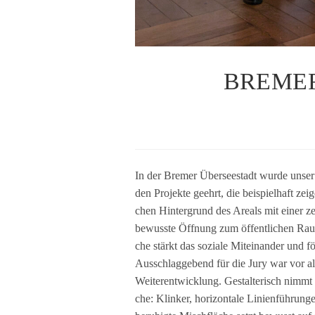
BREMER
In der Bre­mer Über­see­stadt wurde unser
den Pro­jekte geehrt, die bei­spiel­haft ze
chen Hin­ter­grund des Are­als mit einer ze
bewusste Öff­nung zum öffent­li­chen Raum 
che stärkt das soziale Mit­ein­an­der und f
Aus­schlag­ge­bend für die Jury war vor all
Wei­ter­ent­wick­lung. Gestal­te­risch nimm
che: Klin­ker, hori­zon­tale Lini­en­füh­run­g