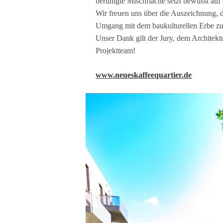
be­ru­higte Misch­flä­che setzt bewusst au
Wir freuen uns über die Aus­zeich­nung, die
Umgang mit dem bau­kul­tu­rel­len Erbe zu 
Unser Dank gilt der Jury, dem Archi­tek­t
Projektteam!
www.neueskaffeequartier.de