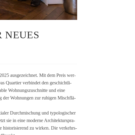
R NEUES
2025 aus­ge­zeich­net. Mit dem Preis wer­
s Quar­tier ver­bin­det den geschicht­li­
ia­ble Woh­nungs­zu­schnitte und eine
ng der Woh­nun­gen zur ruhi­gen Misch­flä­
ia­ler Durch­mi­schung und typo­lo­gi­scher
tzt sie in eine moderne Archi­tek­tur­spra­
e his­to­ri­sie­rend zu wir­ken. Die ver­kehrs­