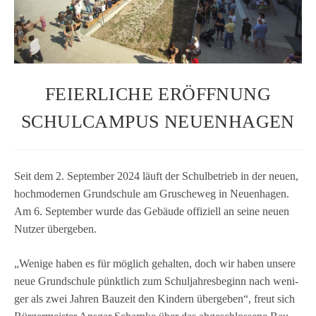
FEIERLICHE ERÖFFNUNG
SCHULCAMPUS NEUENHAGEN
Seit dem 2. Sep­tem­ber 2024 läuft der Schul­be­trieb in der neuen,
hoch­mo­der­nen Grund­schule am Gru­sche­weg in Neu­en­ha­gen.
Am 6. Sep­tem­ber wurde das Gebäude offi­zi­ell an seine neuen
Nut­zer übergeben.
„Wenige haben es für mög­lich gehal­ten, doch wir haben unsere
neue Grund­schule pünkt­lich zum Schul­jah­res­be­ginn nach weni­
ger als zwei Jah­ren Bau­zeit den Kin­dern über­ge­ben“, freut sich