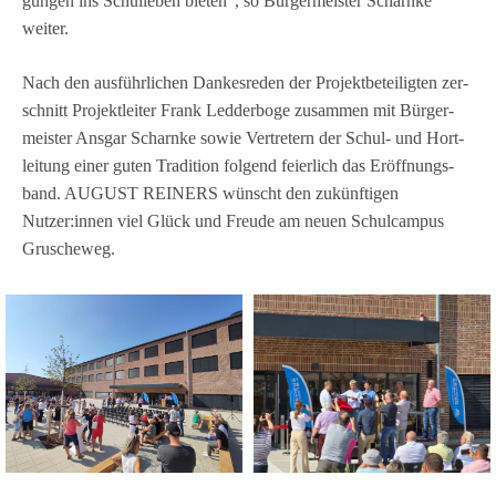
gun­gen ins Schul­le­ben bie­ten“, so Bür­ger­meis­ter Scharnke
weiter.
Nach den aus­führ­li­chen Dan­kes­re­den der Pro­jekt­be­tei­lig­ten zer­
schnitt Pro­jekt­lei­ter Frank Led­der­boge zusam­men mit Bür­ger­
meis­ter Ans­gar Scharnke sowie Ver­tre­tern der Schul- und Hort­
lei­tung einer guten Tra­di­tion fol­gend fei­er­lich das Eröff­nungs­
band. AUGUST REINERS wünscht den zukünf­ti­gen
Nutzer:innen viel Glück und Freude am neuen Schul­cam­pus
Gruscheweg.