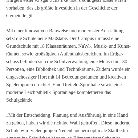
Bür­ger­meis­ter Ans­gar Scharnke über das abge­schlos­sene Bau­
vor­ha­ben, das als größte Inves­ti­tion in der Geschichte der
Gemeinde gilt.
Mit einer inno­va­ti­ven Bau­weise und moderns­ter Aus­stat­tung
setzt die Schule neue Maß­stäbe. Der Cam­pus umfasst eine
Grund­schule mit 18 Klas­sen­räu­men, NaWi‑, Musik- und Kunst­
räu­men sowie groß­zü­gi­gen Auf­ent­halts­be­rei­chen. Im Erd­ge­
schoss befin­den sich die Schul­ver­wal­tung, eine Mensa für 180
Per­so­nen, eine Biblio­thek und Tech­nik­räume. Zudem wurde ein
ein­ge­schos­si­ger Hort mit 14 Betreu­ungs­räu­men und krea­ti­ven
Spiel­em­po­ren errich­tet. Eine Drei­feld-Sport­halle sowie eine
moderne Leicht­ath­le­tik-Sport­an­lage kom­plet­tie­ren das
Schulgelände.
„Mit der Ent­schei­dung, Pla­nung und Aus­füh­rung in eine Hand
zu geben, haben wir die rich­tige Wahl getrof­fen. Diese moderne
Schule wird vie­len jun­gen Neu­en­ha­gen­ern opti­male Start­be­din­