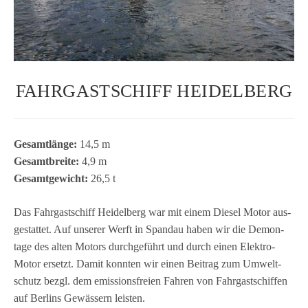
FAHRGASTSCHIFF HEIDELBERG
Gesamt­länge:
14,5 m
Gesamt­breite:
4,9 m
Gesamt­ge­wicht:
26,5 t
Das Fahr­gast­schiff Hei­del­berg war mit einem Die­sel Motor aus­
ge­stat­tet. Auf unse­rer Werft in Span­dau haben wir die Demon­
tage des alten Motors durch­ge­führt und durch einen Elek­tro-
Motor ersetzt. Damit konn­ten wir einen Bei­trag zum Umwelt­
schutz bezgl. dem emis­si­ons­freien Fah­ren von Fahr­gast­schif­fen
auf Ber­lins Gewäs­sern leisten.