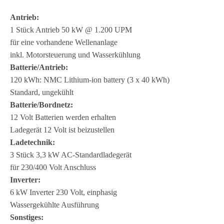
Antrieb:
1 Stück Antrieb 50 kW @ 1.200 UPM
für eine vor­han­dene Wel­len­an­lage
inkl. Motor­steue­rung und Was­ser­küh­lung
Batterie/Antrieb:
120 kWh: NMC Lithium-ion bat­tery (3 x 40 kWh)
Stan­dard, unge­kühlt
Batterie/Bordnetz:
12 Volt Bat­te­rien wer­den erhal­ten
Lade­ge­rät 12 Volt ist bei­zu­stel­len
Lade­tech­nik:
3 Stück 3,3 kW AC-Stan­dard­la­de­ge­rät
für 230/400 Volt Anschluss
Inver­ter:
6 kW Inver­ter 230 Volt, ein­pha­sig
Was­ser­ge­kühlte Aus­füh­rung
Sons­ti­ges: