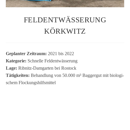
FELDENTWÄSSERUNG
KÖRKWITZ
Geplan­ter Zeit­raum:
2021 bis 2022
Kate­go­rie:
Schnelle Feld­ent­wäs­se­rung
Lage:
Rib­nitz-Dam­gar­ten bei Ros­tock
Tätig­kei­ten:
Behand­lung von 50.000 m³ Bag­ger­gut mit bio­lo­gi­
schem Flockungshilfsmittel