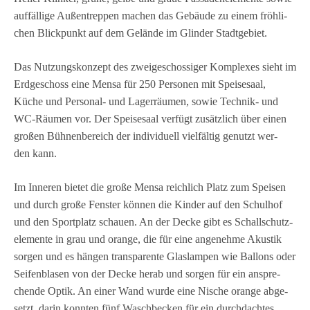
auf­fäl­lige Außen­trep­pen machen das Gebäude zu einem fröh­li­
chen Blick­punkt auf dem Gelände im Glin­der Stadtgebiet.
Das Nut­zungs­kon­zept des zwei­ge­schos­si­ger Kom­ple­xes sieht im
Erd­ge­schoss eine Mensa für 250 Per­so­nen mit Spei­se­saal,
Küche und Per­so­nal- und Lager­räu­men, sowie Tech­nik- und
WC-Räu­men vor. Der Spei­se­saal ver­fügt zusätz­lich über einen
gro­ßen Büh­nen­be­reich der indi­vi­du­ell viel­fäl­tig genutzt wer­
den kann.
Im Inne­ren bie­tet die große Mensa reich­lich Platz zum Spei­sen
und durch große Fens­ter kön­nen die Kin­der auf den Schul­hof
und den Sport­platz schauen. An der Decke gibt es Schall­schutz­
ele­mente in grau und orange, die für eine ange­nehme Akus­tik
sor­gen und es hän­gen trans­pa­rente Glas­lam­pen wie Bal­lons oder
Sei­fen­bla­sen von der Decke herab und sor­gen für ein anspre­
chende Optik. An einer Wand wurde eine Nische orange abge­
setzt, darin konn­ten fünf Wasch­be­cken für ein durch­dach­tes