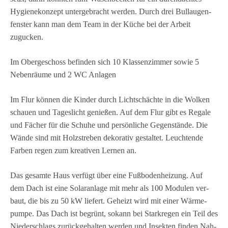
Hygie­ne­kon­zept unter­ge­bracht wer­den. Durch drei Bull­au­gen­
fens­ter kann man dem Team in der Küche bei der Arbeit
zugucken.
Im Ober­ge­schoss befin­den sich 10 Klas­sen­zim­mer sowie 5
Neben­räume und 2 WC Anlagen
Im Flur kön­nen die Kin­der durch Licht­schächte in die Wol­ken
schauen und Tages­licht genie­ßen. Auf dem Flur gibt es Regale
und Fächer für die Schuhe und per­sön­li­che Gegen­stände. Die
Wände sind mit Holz­stre­ben deko­ra­tiv gestal­tet. Leuch­tende
Far­ben regen zum krea­ti­ven Ler­nen an.
Das gesamte Haus ver­fügt über eine Fuß­bo­den­hei­zung. Auf
dem Dach ist eine Solar­an­lage mit mehr als 100 Modu­len ver­
baut, die bis zu 50 kW lie­fert. Geheizt wird mit einer Wär­me­
pumpe. Das Dach ist begrünt, sokann bei Stark­re­gen ein Teil des
Nie­der­schlags zurück­ge­hal­ten wer­den und Insek­ten fin­den Nah­