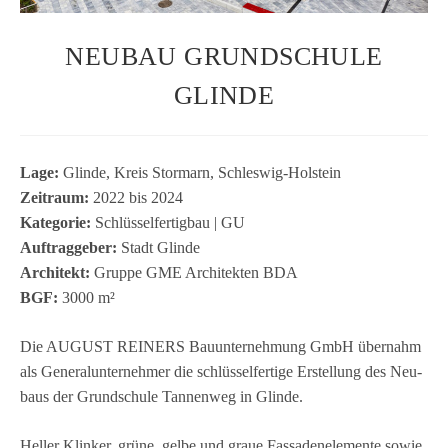
NEUBAU GRUNDSCHULE
GLINDE
Lage:
Glinde, Kreis Stor­marn, Schles­wig-Hol­stein
Zeit­raum:
2022 bis 2024
Kate­go­rie:
Schlüs­sel­fer­tig­bau | GU
Auf­trag­ge­ber:
Stadt Glinde
Archi­tekt:
Gruppe GME Archi­tek­ten BDA
BGF:
3000 m²
Die AUGUST REINERS Bau­un­ter­neh­mung GmbH über­nahm
als Gene­ral­un­ter­neh­mer die schlüs­sel­fer­tige Erstel­lung des Neu­
baus der Grund­schule Tan­nen­weg in Glinde.
Hel­ler Klin­ker, grüne, gelbe und graue Fas­sa­den­ele­mente sowie