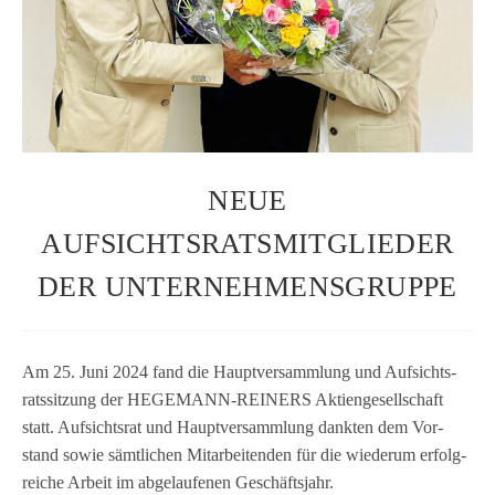
NEUE
AUFSICHTSRATSMITGLIEDER
DER UNTERNEHMENSGRUPPE
Am 25. Juni 2024 fand die Haupt­ver­samm­lung und Auf­sichts­
rats­sit­zung der HEGEMANN-REINERS Akti­en­ge­sell­schaft
statt. Auf­sichts­rat und Haupt­ver­samm­lung dank­ten dem Vor­
stand sowie sämt­li­chen Mit­ar­bei­ten­den für die wie­derum erfolg­
rei­che Arbeit im abge­lau­fe­nen Geschäftsjahr.