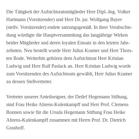
Die Tätig­keit der Auf­sichts­rats­mit­glie­der Herr Dipl.-Ing. Vol­ker
Hart­mann (Vor­sit­zen­der) und Herr Dr. jur. Wolf­gang Bayer
(stellv. Vor­sit­zen­der) endete sat­zungs­ge­mäß. In ihrer Ver­ab­schie­
dung wür­digte die Haupt­ver­samm­lung das lang­jäh­rige Wir­ken
bei­der Mit­glie­der und deren loya­len Ein­satz in den letz­ten Jahr­
zehn­ten. Neu bestellt wurde Herr Julius Kra­mer und Herr Thors­
ten Bode. Wei­ter­hin gehö­ren dem Auf­sichts­rat Herr Kris­tian
Lud­wig und Herr Ralf Pas­lack an. Herr Kris­tian Lud­wig wurde
zum Vor­sit­zen­den des Auf­sichts­rats gewählt, Herr Julius Kra­mer
zu des­sen Stellvertreter.
Ver­tre­ter unse­rer Anteils­eig­ner, der Det­lef Hege­mann Stif­tung,
sind Frau Heike Ahrens-Kulen­kampff und Herr Prof. Cle­mens
Bon­nen sowie für die Ursula Hege­mann Stif­tung Frau Heike
Ahrens-Kulen­kampff zusam­men mit Herrn Prof. Dr. Diet­rich
Grashoff.