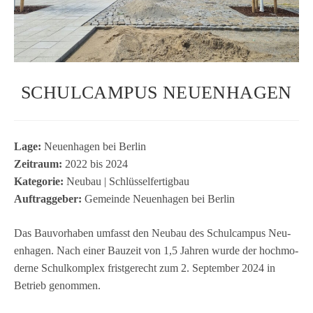
SCHULCAMPUS NEUENHAGEN
Lage:
Neu­en­ha­gen bei Ber­lin
Zeit­raum:
2022 bis 2024
Kate­go­rie:
Neu­bau | Schlüs­sel­fer­tig­bau
Auf­trag­ge­ber:
Gemeinde Neu­en­ha­gen bei Berlin
Das Bau­vor­ha­ben umfasst den Neu­bau des Schul­cam­pus Neu­
en­ha­gen. Nach einer Bau­zeit von 1,5 Jah­ren wurde der hoch­mo­
derne Schul­kom­plex frist­ge­recht zum 2. Sep­tem­ber 2024 in
Betrieb genommen.