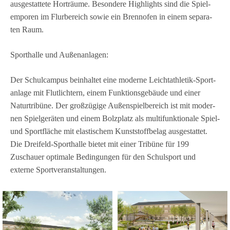
aus­ge­stat­tete Hort­räume. Beson­dere High­lights sind die Spiel­
em­po­ren im Flur­be­reich sowie ein Brenn­ofen in einem sepa­ra­
ten Raum.
Sport­halle und Außenanlagen:
Der Schul­cam­pus beinhal­tet eine moderne Leicht­ath­le­tik-Sport­
an­lage mit Flut­lich­tern, einem Funk­ti­ons­ge­bäude und einer
Natur­tri­büne. Der groß­zü­gige Außen­spiel­be­reich ist mit moder­
nen Spiel­ge­rä­ten und einem Bolz­platz als mul­ti­funk­tio­nale Spiel-
und Sport­flä­che mit elas­ti­schem Kunst­stoff­be­lag aus­ge­stat­tet.
Die Drei­feld-Sport­halle bie­tet mit einer Tri­büne für 199
Zuschauer opti­male Bedin­gun­gen für den Schul­sport und
externe Sportveranstaltungen.