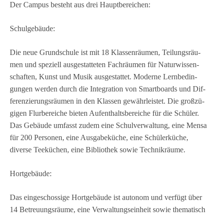
Der Cam­pus besteht aus drei Hauptbereichen:
Schul­ge­bäude:
Die neue Grund­schule ist mit 18 Klas­sen­räu­men, Tei­lungs­räu­
men und spe­zi­ell aus­ge­stat­te­ten Fach­räu­men für Natur­wis­sen­
schaf­ten, Kunst und Musik aus­ge­stat­tet. Moderne Lern­be­din­
gun­gen wer­den durch die Inte­gra­tion von Smart­boards und Dif­
fe­ren­zie­rungs­räu­men in den Klas­sen gewähr­leis­tet. Die groß­zü­
gi­gen Flur­be­rei­che bie­ten Auf­ent­halts­be­rei­che für die Schü­ler.
Das Gebäude umfasst zudem eine Schul­ver­wal­tung, eine Mensa
für 200 Per­so­nen, eine Aus­ga­be­kü­che, eine Schü­ler­kü­che,
diverse Tee­kü­chen, eine Biblio­thek sowie Technikräume.
Hort­ge­bäude:
Das ein­ge­schos­sige Hort­ge­bäude ist auto­nom und ver­fügt über
14 Betreu­ungs­räume, eine Ver­wal­tungs­ein­heit sowie the­ma­tisch