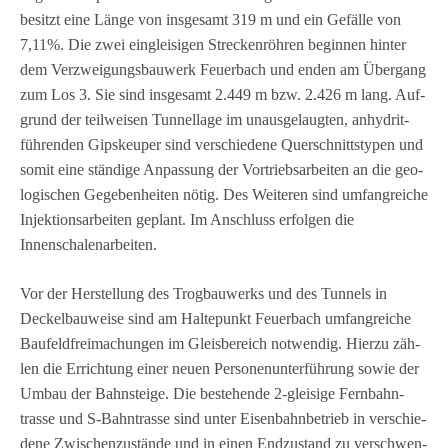
besitzt eine Länge von ins­ge­samt 319 m und ein Gefälle von
7,11%. Die zwei ein­glei­si­gen Stre­cken­röh­ren begin­nen hin­ter
dem Ver­zwei­gungs­bau­werk Feu­er­bach und enden am Über­gang
zum Los 3. Sie sind ins­ge­samt 2.449 m bzw. 2.426 m lang. Auf­
grund der teil­wei­sen Tun­nellage im unaus­ge­laug­ten, anhy­drit­
füh­ren­den Gips­keu­per sind ver­schie­dene Quer­schnitts­ty­pen und
somit eine stän­dige Anpas­sung der Vor­triebs­ar­bei­ten an die geo­
lo­gi­schen Gege­ben­hei­ten nötig. Des Wei­te­ren sind umfang­rei­che
Injek­ti­ons­ar­bei­ten geplant. Im Anschluss erfol­gen die
Innenschalenarbeiten.
Vor der Her­stel­lung des Trog­bau­werks und des Tun­nels in
Deckel­bau­weise sind am Hal­te­punkt Feu­er­bach umfang­rei­che
Bau­feld­frei­ma­chun­gen im Gleis­be­reich not­wen­dig. Hierzu zäh­
len die Errich­tung einer neuen Per­so­nen­un­ter­füh­rung sowie der
Umbau der Bahn­steige. Die bestehende 2‑gleisige Fern­bahn­
trasse und S‑Bahntrasse sind unter Eisen­bahn­be­trieb in ver­schie­
dene Zwi­schen­zu­stände und in einen End­zu­stand zu ver­schwen­