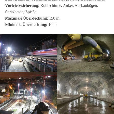
Vor­triebs­si­che­rung:
Rohr­schirme, Anker, Aus­bau­bö­gen,
Spritz­be­ton, Spieße
Maxi­male Über­de­ckung:
150 m
Mini­male Über­de­ckung:
10 m