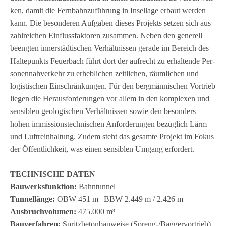
ken, damit die Fern­bahn­zu­füh­rung in Insel­lage erbaut wer­den
kann. Die beson­de­ren Auf­ga­ben die­ses Pro­jekts set­zen sich aus
zahl­rei­chen Ein­fluss­fak­to­ren zusam­men. Neben den gene­rell
beeng­ten inner­städ­ti­schen Ver­hält­nis­sen gerade im Bereich des
Hal­te­punkts Feu­er­bach führt dort der auf­recht zu erhal­tende Per­
so­nen­nah­ver­kehr zu erheb­li­chen zeit­li­chen, räum­li­chen und
logis­ti­schen Ein­schrän­kun­gen. Für den berg­män­ni­schen Vor­trieb
lie­gen die Her­aus­for­de­run­gen vor allem in den kom­ple­xen und
sen­si­blen geo­lo­gi­schen Ver­hält­nis­sen sowie den beson­ders
hohen immis­si­ons­tech­ni­schen Anfor­de­run­gen bezüg­lich Lärm
und Luft­rein­hal­tung. Zudem steht das gesamte Pro­jekt im Fokus
der Öffent­lich­keit, was einen sen­si­blen Umgang erfordert.
TECHNISCHE DATEN
Bau­werks­funk­tion:
Bahn­tun­nel
Tun­nel­länge:
OBW 451 m | BBW 2.449 m / 2.426 m
Aus­bruch­vo­lu­men:
475.000 m³
Bau­ver­fah­ren:
Spritz­be­ton­bau­weise (Spreng-/Bag­ger­vor­trieb)