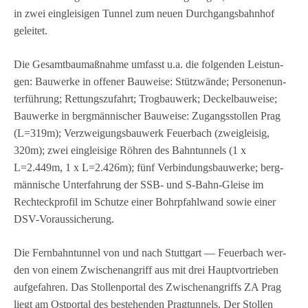
in zwei ein­glei­si­gen Tun­nel zum neuen Durch­gangs­bahn­hof
geleitet.
Die Gesamt­bau­maß­nahme umfasst u.a. die fol­gen­den Leis­tun­
gen: Bau­werke in offe­ner Bau­weise: Stütz­wände; Per­so­nen­un­
ter­füh­rung; Ret­tungs­zu­fahrt; Trog­bau­werk; Deckel­bau­weise;
Bau­werke in berg­män­ni­scher Bau­weise: Zugangs­stol­len Prag
(L=319m); Ver­zwei­gungs­bau­werk Feu­er­bach (zwei­glei­sig,
320m); zwei ein­glei­sige Röh­ren des Bahn­tun­nels (1 x
L=2.449m, 1 x L=2.426m); fünf Ver­bin­dungs­bau­werke; berg­
män­ni­sche Unt­er­fah­rung der SSB- und S‑Bahn-Gleise im
Recht­eck­pro­fil im Schutze einer Bohr­pfahl­wand sowie einer
DSV-Voraussicherung.
Die Fern­bahn­tun­nel von und nach Stutt­gart — Feu­er­bach wer­
den von einem Zwi­schen­an­griff aus mit drei Haupt­vor­trie­ben
auf­ge­fah­ren. Das Stol­len­por­tal des Zwi­schen­an­griffs ZA Prag
liegt am Ost­por­tal des bestehen­den Prag­tun­nels. Der Stol­len