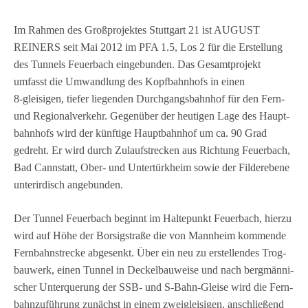
Im Rah­men des Groß­pro­jek­tes Stutt­gart 21 ist AUGUST
REINERS seit Mai 2012 im PFA 1.5, Los 2 für die Erstel­lung
des Tun­nels Feu­er­bach ein­ge­bun­den. Das Gesamt­pro­jekt
umfasst die Umwand­lung des Kopf­bahn­hofs in einen
8‑gleisigen, tie­fer lie­gen­den Durch­gangs­bahn­hof für den Fern-
und Regio­nal­ver­kehr. Gegen­über der heu­ti­gen Lage des Haupt­
bahn­hofs wird der künf­tige Haupt­bahn­hof um ca. 90 Grad
gedreht. Er wird durch Zulauf­stre­cken aus Rich­tung Feu­er­bach,
Bad Cannstatt, Ober- und Unter­türk­heim sowie der Fil­der­ebene
unter­ir­disch angebunden.
Der Tun­nel Feu­er­bach beginnt im Hal­te­punkt Feu­er­bach, hierzu
wird auf Höhe der Borsig­straße die von Mann­heim kom­mende
Fern­bahn­stre­cke abge­senkt. Über ein neu zu erstel­len­des Trog­
bau­werk, einen Tun­nel in Deckel­bau­weise und nach berg­män­ni­
scher Unter­que­rung der SSB- und S‑Bahn-Gleise wird die Fern­
bahn­zu­füh­rung zunächst in einem zwei­glei­si­gen, anschlie­ßend