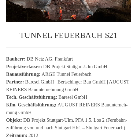
TUNNEL FEUERBACH S21
Bau­herr:
DB Netz AG, Frank­furt
Pro­jekt­ver­fas­ser:
DB Pro­jekt Stutt­gart-Ulm GmbH
Bau­aus­füh­rung:
ARGE Tun­nel Feu­er­bach
Part­ner:
Bare­sel GmbH | Bert­schin­ger Bau GmbH | AUGUST
REINERS Bau­un­ter­neh­mung GmbH
Tech. Geschäfts­füh­rung:
Bare­sel GmbH
Kfm. Geschäfts­füh­rung:
AUGUST REINERS Bau­un­ter­neh­
mung GmbH
Objekt:
DB Pro­jekt Stutt­gart-Ulm, PFA 1.5, Los 2 (Fern­bahn­
zu­füh­rung von und nach Stutt­gart Hbf. – Stutt­gart Feu­er­bach)
Zeit­raum:
2012