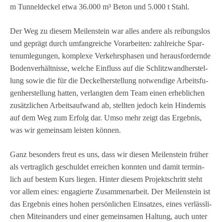
m Tun­nel­de­ckel etwa 36.000 m³ Beton und 5.000 t Stahl.
Der Weg zu die­sem Mei­len­stein war alles andere als rei­bungs­los
und geprägt durch umfang­rei­che Vor­ar­bei­ten: zahl­rei­che Spar­
ten­um­le­gun­gen, kom­plexe Ver­kehrs­pha­sen und her­aus­for­dernde
Boden­ver­hält­nisse, wel­che Ein­fluss auf die Schlitz­wand­her­stel­
lung sowie die für die Deckel­her­stel­lung not­wen­dige Arbeits­fu­
gen­her­stel­lung hat­ten, ver­lang­ten dem Team einen erheb­li­chen
zusätz­li­chen Arbeits­auf­wand ab, stell­ten jedoch kein Hin­der­nis
auf dem Weg zum Erfolg dar. Umso mehr zeigt das Ergeb­nis,
was wir gemein­sam leis­ten können.
Ganz beson­ders freut es uns, dass wir die­sen Mei­len­stein frü­her
als ver­trag­lich geschul­det errei­chen konn­ten und damit ter­min­
lich auf bes­tem Kurs lie­gen. Hin­ter die­sem Pro­jekt­schritt steht
vor allem eines: enga­gierte Zusam­men­ar­beit. Der Mei­len­stein ist
das Ergeb­nis eines hohen per­sön­li­chen Ein­sat­zes, eines ver­läss­li­
chen Mit­ein­an­ders und einer gemein­sa­men Hal­tung, auch unter