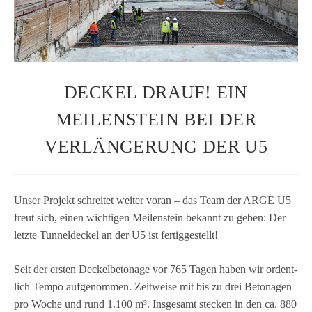
DECKEL DRAUF! EIN
MEILENSTEIN BEI DER
VERLÄNGERUNG DER U5
Unser Pro­jekt schrei­tet wei­ter voran – das Team der ARGE U5
freut sich, einen wich­ti­gen Mei­len­stein bekannt zu geben: Der
letzte Tun­nel­de­ckel an der U5 ist fertiggestellt!
Seit der ers­ten Deckel­be­to­nage vor 765 Tagen haben wir ordent­
lich Tempo auf­ge­nom­men. Zeit­weise mit bis zu drei Beto­na­gen
pro Woche und rund 1.100 m³. Ins­ge­samt ste­cken in den ca. 880