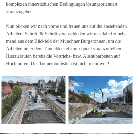
kom­ple­xen inner­städ­ti­schen Bedin­gun­gen lösungs­ori­en­tiert
voranzugehen.
Nun bli­cken wir nach vorne und freuen uns auf die anste­hen­den
Arbei­ten. Schritt für Schritt ver­ab­schie­den wir uns dabei zuneh­
mend aus dem Blick­feld der Münch­ner Bürger:innen, um die
Arbei­ten unter dem Tun­nel­de­ckel kon­se­quent vor­an­zu­trei­ben.
Hierzu lau­fen bereits die Vor­triebs- bzw. Aus­hub­ar­bei­ten auf
Hoch­tou­ren. Der Tun­nel­durch­stich ist nicht mehr weit!