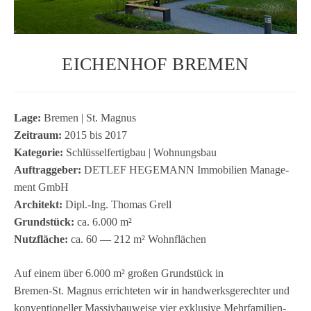
EICHENHOF BREMEN
Lage:
Bre­men | St. Magnus
Zeit­raum:
2015 bis 2017
Kate­go­rie:
Schlüs­sel­fer­tig­bau | Woh­nungs­bau
Auf­trag­ge­ber:
DETLEF HEGEMANN Immo­bi­lien Manage­
ment GmbH
Archi­tekt:
Dipl.-Ing. Tho­mas Grell
Grund­stück:
ca. 6.000 m²
Nutz­flä­che:
ca. 60 — 212 m² Wohnflächen
Auf einem über 6.000 m² gro­ßen Grund­stück in
Bremen‑St. Magnus errich­te­ten wir in hand­werks­ge­rech­ter und
kon­ven­tio­nel­ler Mas­siv­bau­weise vier exklu­sive Mehr­fa­mi­li­en­