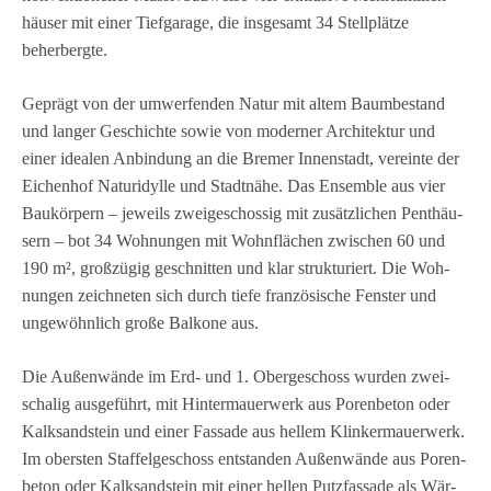
häu­ser mit einer Tief­ga­rage, die ins­ge­samt 34 Stell­plätze
beherbergte.
Geprägt von der umwer­fen­den Natur mit altem Baum­be­stand
und lan­ger Geschichte sowie von moder­ner Archi­tek­tur und
einer idea­len Anbin­dung an die Bre­mer Innen­stadt, ver­einte der
Eichen­hof Natur­idylle und Stadt­nähe. Das Ensem­ble aus vier
Bau­kör­pern – jeweils zwei­ge­schos­sig mit zusätz­li­chen Pent­häu­
sern – bot 34 Woh­nun­gen mit Wohn­flä­chen zwi­schen 60 und
190 m², groß­zü­gig geschnit­ten und klar struk­tu­riert. Die Woh­
nun­gen zeich­ne­ten sich durch tiefe fran­zö­si­sche Fens­ter und
unge­wöhn­lich große Bal­kone aus.
Die Außen­wände im Erd‑ und 1. Ober­ge­schoss wur­den zwei­
scha­lig aus­ge­führt, mit Hin­ter­mau­er­werk aus Poren­be­ton oder
Kalk­sand­stein und einer Fas­sade aus hel­lem Klin­ker­mau­er­werk.
Im obers­ten Staf­fel­ge­schoss ent­stan­den Außen­wände aus Poren­
be­ton oder Kalk­sand­stein mit einer hel­len Putz­fas­sade als Wär­