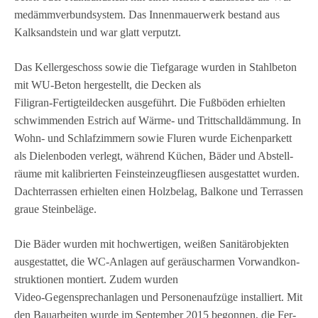
me­dämm­ver­bund­sys­tem. Das Innen­mau­er­werk bestand aus
Kalk­sand­stein und war glatt verputzt.
Das Kel­ler­ge­schoss sowie die Tief­ga­rage wur­den in Stahl­be­ton
mit WU‑Beton her­ge­stellt, die Decken als
Filigran‑Fertigteildecken aus­ge­führt. Die Fuß­bö­den erhiel­ten
schwim­men­den Est­rich auf Wärme‑ und Tritt­schall­däm­mung. In
Wohn‑ und Schlaf­zim­mern sowie Flu­ren wurde Eichen­par­kett
als Die­len­bo­den ver­legt, wäh­rend Küchen, Bäder und Abstell­
räume mit kali­brier­ten Fein­stein­zeug­flie­sen aus­ge­stat­tet wur­den.
Dach­ter­ras­sen erhiel­ten einen Holz­be­lag, Bal­kone und Ter­ras­sen
graue Steinbeläge.
Die Bäder wur­den mit hoch­wer­ti­gen, wei­ßen Sani­tär­ob­jek­ten
aus­ge­stat­tet, die WC‑Anlagen auf geräusch­ar­men Vor­wand­kon­
struk­tio­nen mon­tiert. Zudem wur­den
Video‑Gegensprechanlagen und Per­so­nen­auf­züge instal­liert. Mit
den Bau­ar­bei­ten wurde im Sep­tem­ber 2015 begon­nen, die Fer­