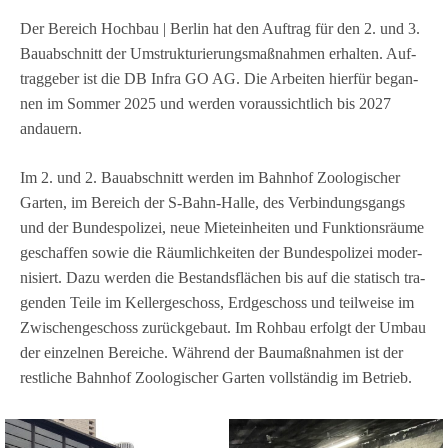
Der Bereich Hoch­bau | Ber­lin hat den Auf­trag für den 2. und 3.
Bau­ab­schnitt der Umstruk­tu­rie­rungs­maß­nah­men erhal­ten. Auf­
trag­ge­ber ist die DB Infra GO AG. Die Arbei­ten hier­für began­
nen im Som­mer 2025 und wer­den vor­aus­sicht­lich bis 2027
andauern.
Im 2. und 2. Bau­ab­schnitt wer­den im Bahn­hof Zoo­lo­gi­scher
Gar­ten, im Bereich der S‑Bahn-Halle, des Ver­bin­dungs­gangs
und der Bun­des­po­li­zei, neue Miet­ein­hei­ten und Funk­ti­ons­räume
geschaf­fen sowie die Räum­lich­kei­ten der Bun­des­po­li­zei moder­
ni­siert. Dazu wer­den die Bestands­flä­chen bis auf die sta­tisch tra­
gen­den Teile im Kel­ler­ge­schoss, Erd­ge­schoss und teil­weise im
Zwi­schen­ge­schoss zurück­ge­baut. Im Roh­bau erfolgt der Umbau
der ein­zel­nen Berei­che. Wäh­rend der Bau­maß­nah­men ist der
rest­li­che Bahn­hof Zoo­lo­gi­scher Gar­ten voll­stän­dig im Betrieb.