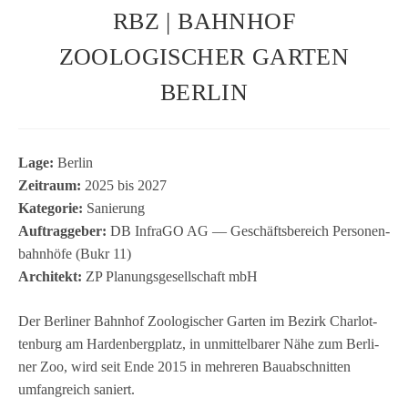
RBZ | BAHNHOF
ZOOLOGISCHER GARTEN
BERLIN
Lage:
Ber­lin
Zeit­raum:
2025 bis 2027
Kate­go­rie:
Sanie­rung
Auf­trag­ge­ber:
DB InfraGO AG — Geschäfts­be­reich Per­so­nen­
bahn­höfe (Bukr 11)
Archi­tekt:
ZP Pla­nungs­ge­sell­schaft mbH
Der Ber­li­ner Bahn­hof Zoo­lo­gi­scher Gar­ten im Bezirk Char­lot­
ten­burg am Har­den­berg­platz, in unmit­tel­ba­rer Nähe zum Ber­li­
ner Zoo, wird seit Ende 2015 in meh­re­ren Bau­ab­schnit­ten
umfang­reich saniert.